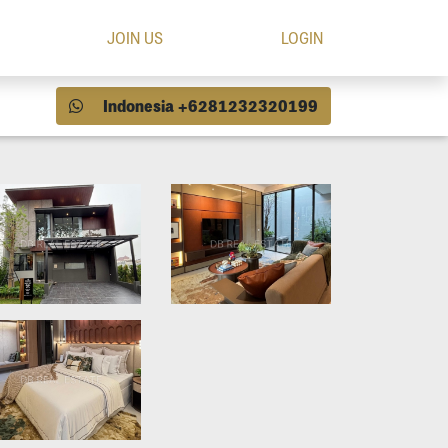
JOIN US
LOGIN
Indonesia +6281232320199