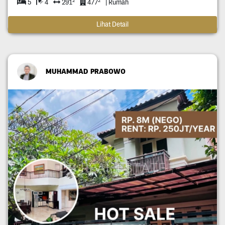
5
4
291
477
| Rumah
Lihat Detail
MUHAMMAD PRABOWO