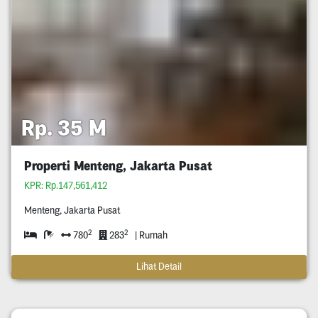
Rp. 35 M
Properti Menteng, Jakarta Pusat
KPR: Rp.147,561,412
Menteng, Jakarta Pusat
2
2
780
283
| Rumah
Lihat Detail