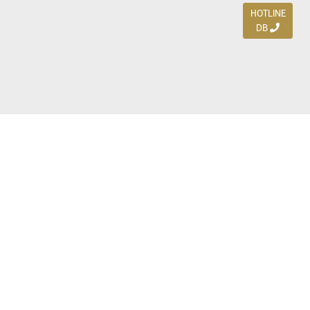
HOTLINE
DB
Jl. Dharmahusada Indah Timur 15 / Blok V 305,
Surabaya 60115
Ph. (031) 5954103
Ph. 085 111 3 9595 0
Royal Residence BS 07 / 23-25, Surabaya 60222