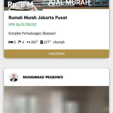
Rp. 8 M
Rumah Murah Jakarta Pusat
KPR: Rp.33,728,323
Komplek Perhubungan, Rawasari
2
2
5
4
291
477
| Rumah
Lihat Detail
MUHAMMAD PRABOWO