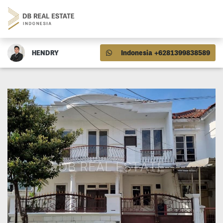
HENDRY
Indonesia +6281399838589