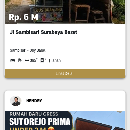
Rp. 6 M
Jl Sambisari Surabaya Barat
Sambisari - Sby Barat
2
2
365
| Tanah
Lihat Detail
HENDRY