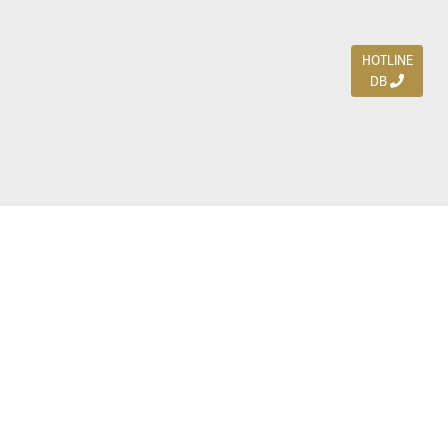
HOTLINE
DB
Jl. Dharmahusada Indah Timur 15 / Blok V 305,
Surabaya 60115
Ph. (031) 5954103
Ph. 085 111 3 9595 0