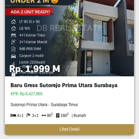
Rp. 1,999 M
Baru Gress Sutorejo Prima Utara Surabaya
KPR: Rp.8,427,865
Sutorejo Prima Utara - Surabaya Timur
2
2
4+1
3+1
90
160
| Rumah
Lihat Detail