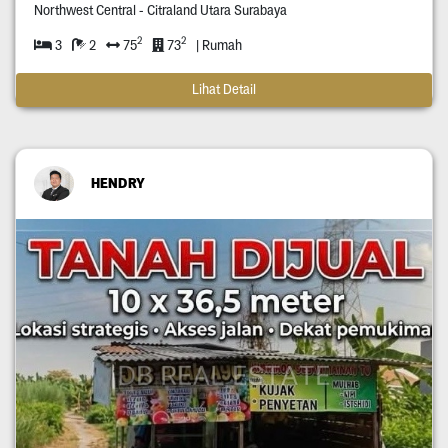
Northwest Central - Citraland Utara Surabaya
2
2
3
2
75
73
| Rumah
Lihat Detail
HENDRY