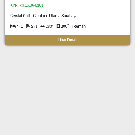
KPR: Rp.16,864,161
Crystal Golf - Citraland Utama Surabaya
2
2
4+1
2+1
280
200
| Rumah
Lihat Detail