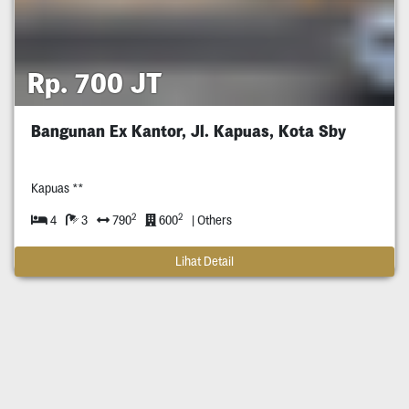
Rp. 700 JT
Bangunan Ex Kantor, Jl. Kapuas, Kota Sby
Kapuas **
2
2
4
3
790
600
| Others
Lihat Detail