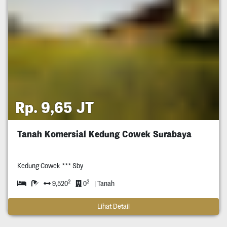
Rp. 9,65 JT
Tanah Komersial Kedung Cowek Surabaya
Kedung Cowek *** Sby
2
2
9,520
0
| Tanah
Lihat Detail