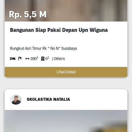
Rp. 5,5 M
Bangunan Siap Pakai Depan Upn Wiguna
Rungkut Asri Timur Rk * No N* Surabaya
2
2
390
0
| Others
Lihat Detail
SKOLASTIKA NATALIA