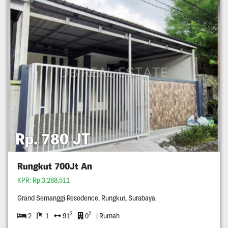
Rp. 780 JT
Rungkut 700Jt An
KPR: Rp.3,288,511
Grand Semanggi Resodence, Rungkut, Surabaya.
2
2
2
1
91
0
| Rumah