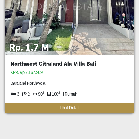
Rp. 1,7 M
Northwest Citraland Ala Villa Bali
KPR: Rp.7,167,269
Citraland Northwest
2
2
3
2
90
100
| Rumah
Lihat Detail