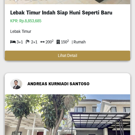
Lebak Timur Indah Siap Huni Seperti Baru
KPR: Rp.8,853,685
Lebak Timur
2
2
3+1
2+1
200
150
| Rumah
Lihat Detail
ANDREAS KURNIADI SANTOSO