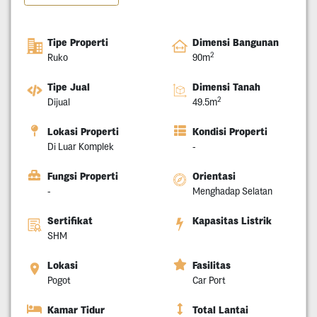
Tipe Properti
Dimensi Bangunan
2
Ruko
90m
Tipe Jual
Dimensi Tanah
2
Dijual
49.5m
Lokasi Properti
Kondisi Properti
Di Luar Komplek
-
Fungsi Properti
Orientasi
-
Menghadap Selatan
Sertifikat
Kapasitas Listrik
SHM
Lokasi
Fasilitas
Pogot
Car Port
Kamar Tidur
Total Lantai