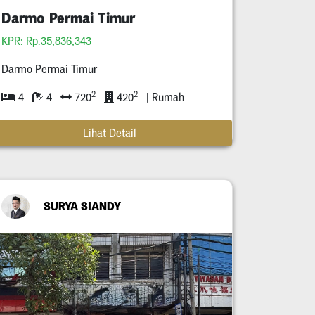
Darmo Permai Timur
KPR: Rp.35,836,343
Darmo Permai Timur
2
2
4
4
720
420
| Rumah
Lihat Detail
SURYA SIANDY