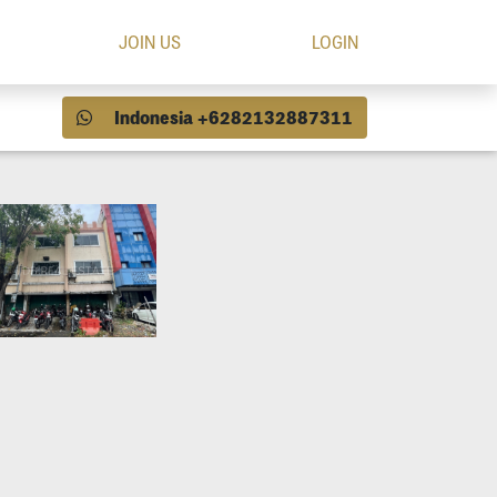
JOIN US
LOGIN
Indonesia +6282132887311