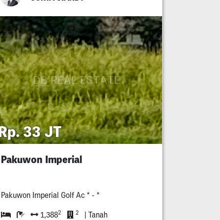
Rp. 33 JT
Pakuwon Imperial
Pakuwon Imperial Golf Ac * - *
2
2
1,388
| Tanah