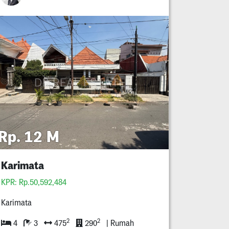
Rp. 12 M
Karimata
KPR: Rp.50,592,484
Karimata
2
2
4
3
475
290
| Rumah