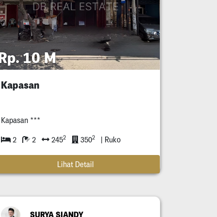
Rp. 10 M
Kapasan
Kapasan ***
2
2
2
2
245
350
| Ruko
Lihat Detail
SURYA SIANDY