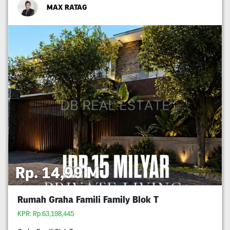
MAX RATAG
Rp. 14,99 M
Rumah Graha Famili Family Blok T
KPR: Rp.63,198,445