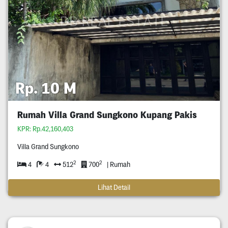
Rp. 10 M
Rumah Villa Grand Sungkono Kupang Pakis
KPR: Rp.42,160,403
Villa Grand Sungkono
2
2
4
4
512
700
| Rumah
Lihat Detail