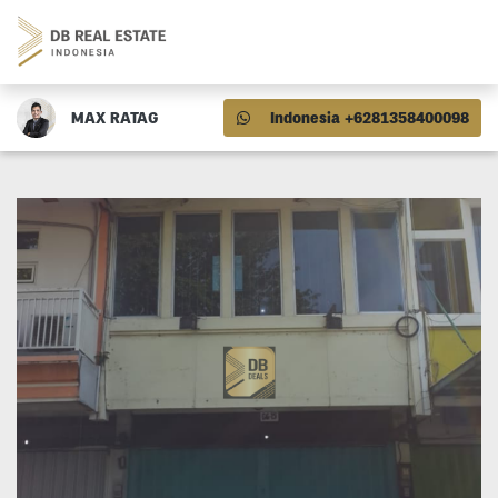
MAX RATAG
Indonesia +6281358400098