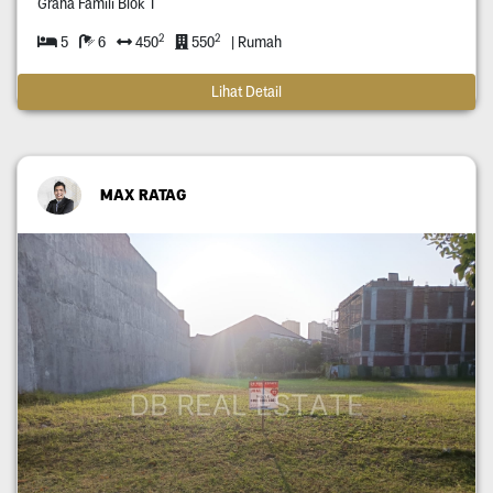
Graha Famili Blok T
2
2
5
6
450
550
| Rumah
Lihat Detail
MAX RATAG