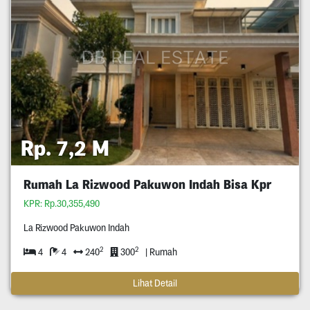
Rp. 7,2 M
Rumah La Rizwood Pakuwon Indah Bisa Kpr
KPR: Rp.30,355,490
La Rizwood Pakuwon Indah
2
2
4
4
240
300
| Rumah
Lihat Detail