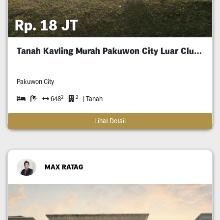
Rp. 18 JT
Tanah Kavling Murah Pakuwon City Luar Cluster
Pakuwon City
2
2
648
| Tanah
Lihat Detail
MAX RATAG