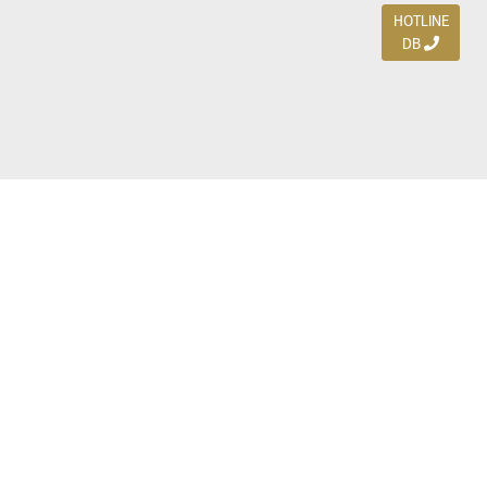
HOTLINE
DB
Jl. Dharmahusada Indah Timur 15 / Blok V 305,
Surabaya 60115
Ph. (031) 5954103
Ph. 085 111 3 9595 0
Royal Residence BS 07 / 23-25, Surabaya 60222