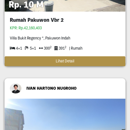
Rp. 10 M
Rumah Pakuwon Vbr 2
KPR: Rp.42,160,403
Villa Bukit Regency *, Pakuwon Indah
2
2
4+1
5+1
300
391
| Rumah
Lihat Detail
IVAN HARTONO NUGROHO