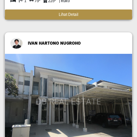
1
75
225
| Ruko
Lihat Detail
IVAN HARTONO NUGROHO