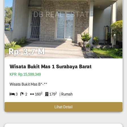
Rp. 3,7 M
Wisata Bukit Mas 1 Surabaya Barat
KPR: Rp.15,599,349
Wisata Bukit Mas B*-**
2
2
3
2
160
179
| Rumah
Lihat Detail