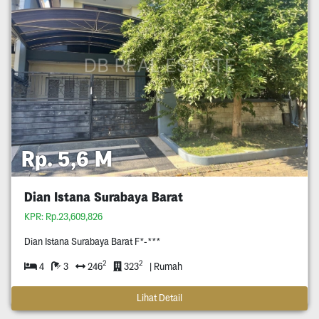
Rp. 5,6 M
Dian Istana Surabaya Barat
KPR: Rp.23,609,826
Dian Istana Surabaya Barat F*-***
2
2
4
3
246
323
| Rumah
Lihat Detail