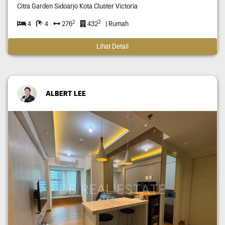
Citra Garden Sidoarjo Kota Cluster Victoria
2
2
4
4
276
432
| Rumah
Lihat Detail
ALBERT LEE