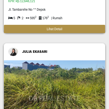
KPR: Rp.12,648,121
Jl. Tambarehe No ** Depok
2
2
5
2
595
176
| Rumah
Lihat Detail
JULIA EKASARI