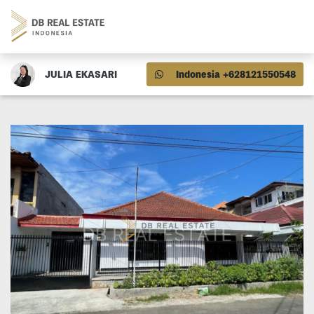
JULIA EKASARI
Indonesia +628121550548