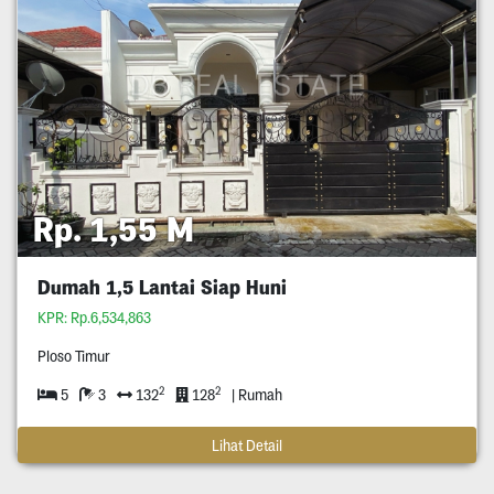
Rp. 1,55 M
Dumah 1,5 Lantai Siap Huni
KPR: Rp.6,534,863
Ploso Timur
2
2
5
3
132
128
| Rumah
Lihat Detail