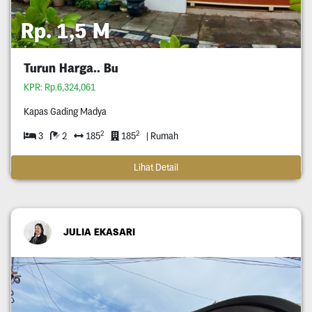
Rp. 1,5 M
Turun Harga.. Bu
KPR: Rp.6,324,061
Kapas Gading Madya
2
2
3
2
185
185
| Rumah
Lihat Detail
JULIA EKASARI