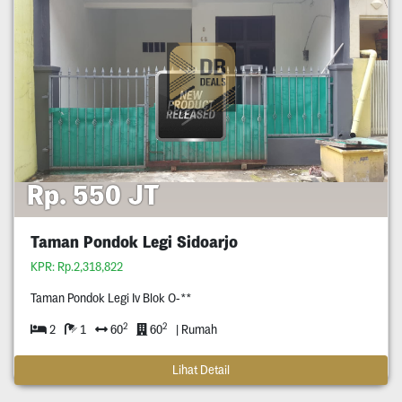
Rp. 550 JT
Taman Pondok Legi Sidoarjo
KPR: Rp.2,318,822
Taman Pondok Legi Iv Blok O-**
2
2
2
1
60
60
| Rumah
Lihat Detail