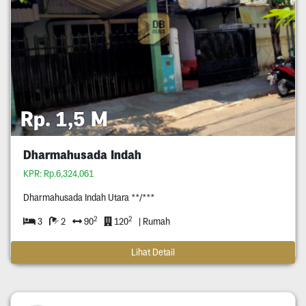
Rp. 1,5 M
Dharmahusada Indah
KPR: Rp.6,324,061
Dharmahusada Indah Utara **/***
2
2
3
2
90
120
| Rumah
Lihat Detail