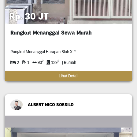
Rp. 30 JT
Rungkut Menanggal Sewa Murah
Rungkut Menanggal Harapan Blok X-*
2
2
2
1
90
129
| Rumah
Lihat Detail
ALBERT NICO SOESILO