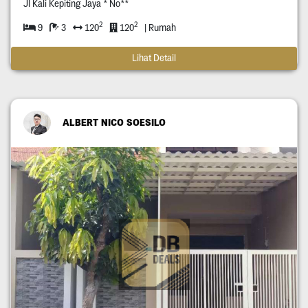
Jl Kali Kepiting Jaya * No**
2
2
9
3
120
120
| Rumah
Lihat Detail
ALBERT NICO SOESILO