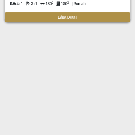
2
2
4+1
3+1
180
180
| Rumah
Lihat Detail