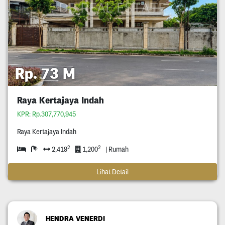
Rp. 73 M
Raya Kertajaya Indah
KPR: Rp.307,770,945
Raya Kertajaya Indah
2
2
2,419
1,200
| Rumah
Lihat Detail
HENDRA VENERDI