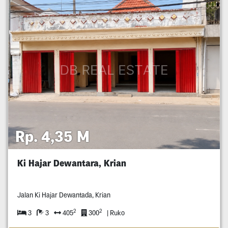
Rp. 4,35 M
Ki Hajar Dewantara, Krian
Jalan Ki Hajar Dewantada, Krian
2
2
3
3
405
300
| Ruko