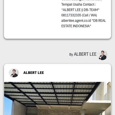
Tempat Usaha Contact :
*ALBERT LEE || DB-TEAM*
08117332335 (Call / WA)
albertlee.agent.co.id *DB REAL
ESTATE INDONESIA*
ALBERT LEE
By
ALBERT LEE