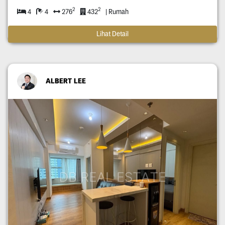
2
2
4
4
276
432
| Rumah
Lihat Detail
ALBERT LEE