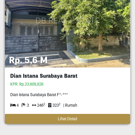
Rp. 5,6 M
Dian Istana Surabaya Barat
KPR: Rp.23,609,826
Dian Istana Surabaya Barat F*-***
2
2
4
3
246
323
| Rumah
Lihat Detail