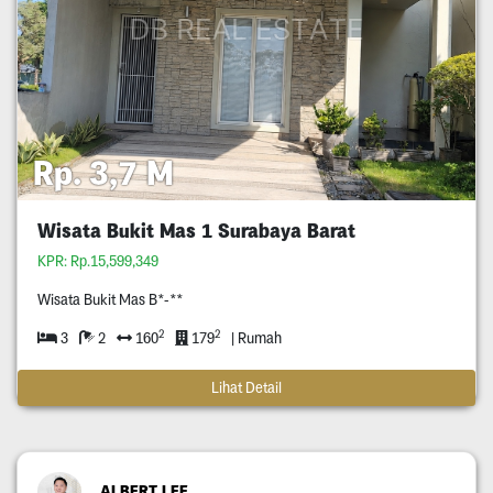
Rp. 3,7 M
Wisata Bukit Mas 1 Surabaya Barat
KPR: Rp.15,599,349
Wisata Bukit Mas B*-**
2
2
3
2
160
179
| Rumah
Lihat Detail
ALBERT LEE