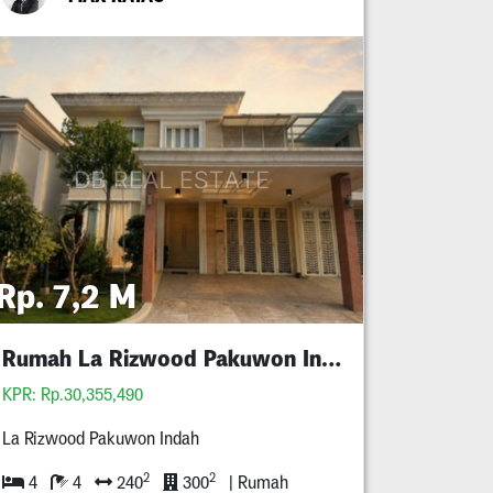
Rp. 7,2 M
Rumah La Rizwood Pakuwon Indah Bisa Kpr
KPR: Rp.30,355,490
La Rizwood Pakuwon Indah
2
2
4
4
240
300
| Rumah