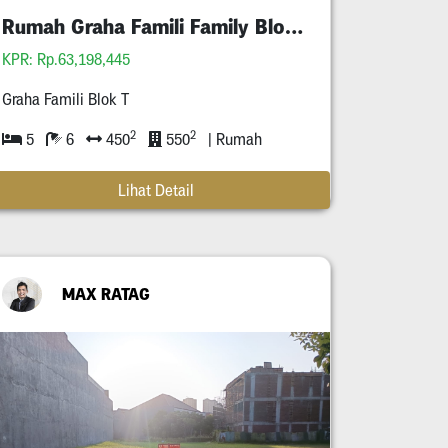
Rumah Graha Famili Family Blok T
KPR: Rp.63,198,445
Graha Famili Blok T
2
2
5
6
450
550
| Rumah
Lihat Detail
MAX RATAG