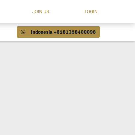
JOIN US
LOGIN
Indonesia +6281358400098