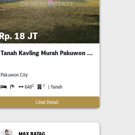
Rp. 18 JT
Tanah Kavling Murah Pakuwon City Luar Cluster
Pakuwon City
2
2
648
| Tanah
Lihat Detail
MAX RATAG