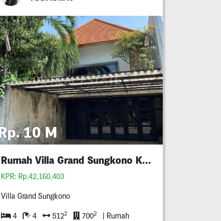
Rp. 10 M
Rumah Villa Grand Sungkono Kupang Pakis
KPR: Rp.42,160,403
Villa Grand Sungkono
2
2
4
4
512
700
| Rumah