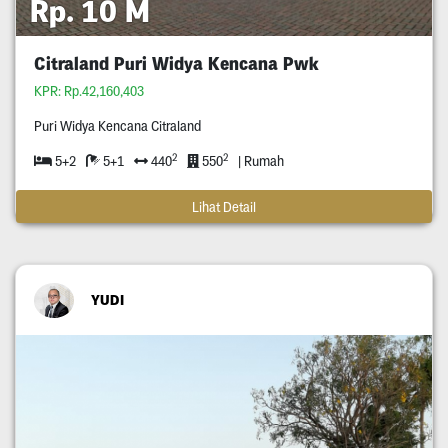
Rp. 10 M
Citraland Puri Widya Kencana Pwk
KPR: Rp.42,160,403
Puri Widya Kencana Citraland
2
2
5+2
5+1
440
550
| Rumah
Lihat Detail
YUDI