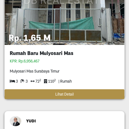
Rp. 1,65 M
Rumah Baru Mulyosari Mas
KPR: Rp.6,956,467
Mulyosari Mas Surabaya Timur
2
2
3
3
72
110
| Rumah
Lihat Detail
YUDI