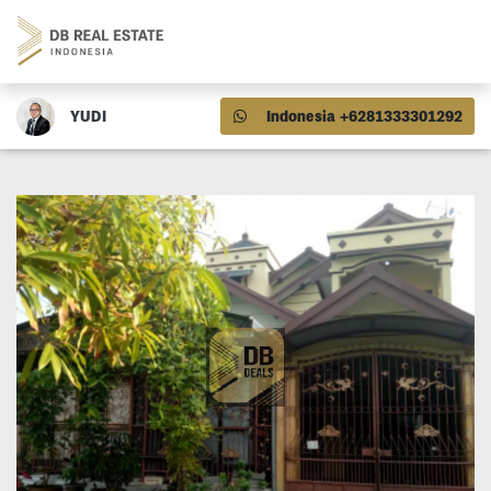
YUDI
Indonesia +6281333301292