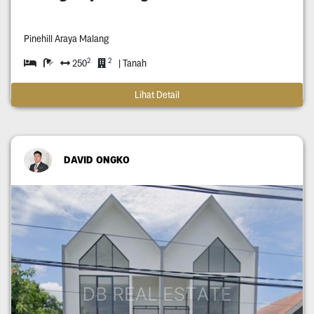
Pinehill Araya Malang
2
2
250
| Tanah
Lihat Detail
DAVID ONGKO