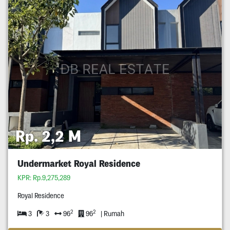
Rp. 2,2 M
Undermarket Royal Residence
KPR: Rp.9,275,289
Royal Residence
2
2
3
3
96
96
| Rumah