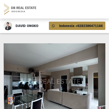
DAVID ONGKO
Indonesia +6282386471188