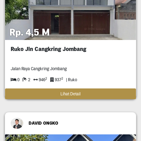
Rp. 4,5 M
Ruko Jln Cangkring Jombang
Jalan Raya Cangkring Jombang
2
2
0
2
946
937
| Ruko
Lihat Detail
DAVID ONGKO