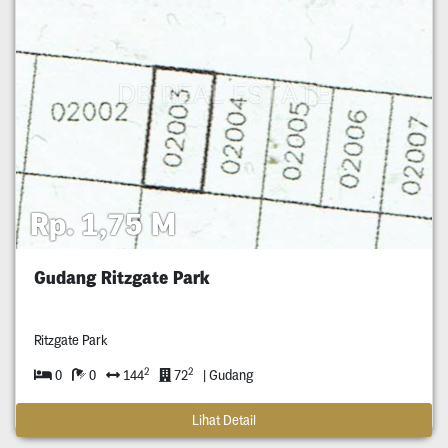
Rp. 1,75 M
Gudang Ritzgate Park
Ritzgate Park
2
2
0
0
144
72
| Gudang
Lihat Detail