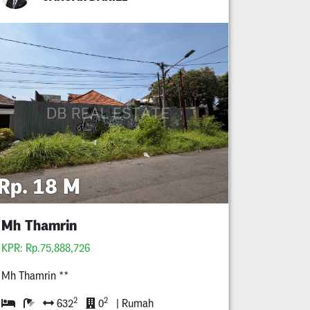
Rp. 18 M
Mh Thamrin
KPR: Rp.75,888,726
Mh Thamrin **
2
2
632
0
| Rumah