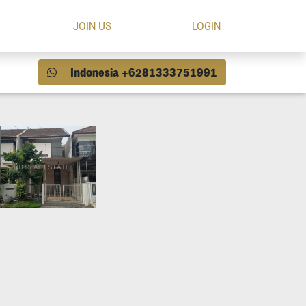
JOIN US
LOGIN
Indonesia +6281333751991