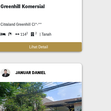
Greenhill Komersial
Citraland Greenhill Cl*-**
2
2
114
| Tanah
Lihat Detail
JANUAR DANIEL