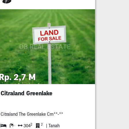
Rp. 2,7 M
Citraland Greenlake
Citraland The Greenlake Cm**-**
2
2
304
| Tanah