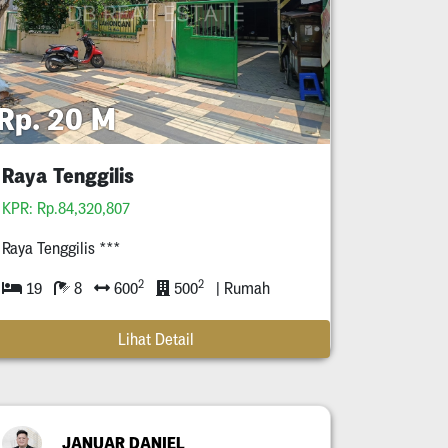
Rp. 20 M
Raya Tenggilis
KPR: Rp.84,320,807
Raya Tenggilis ***
2
2
19
8
600
500
| Rumah
Lihat Detail
JANUAR DANIEL