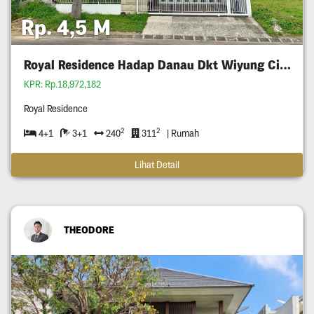
Rp. 4,5 M
Royal Residence Hadap Danau Dkt Wiyung Citraland
KPR: Rp.18,972,182
Royal Residence
2
2
4+1
3+1
240
311
| Rumah
Lihat Detail
THEODORE