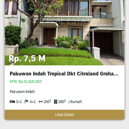
Rp. 7,5 M
Pakuwon Indah Tropical Dkt Citraland Graha Wiyung
KPR: Rp.31,620,303
Pakuwon Indah
2
2
3+1
4+1
250
280
| Rumah
Lihat Detail