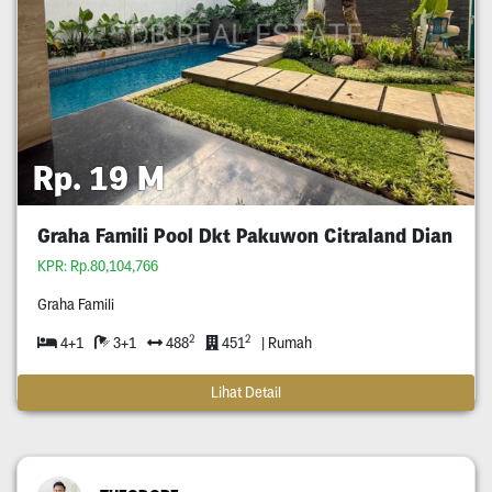
Rp. 19 M
Graha Famili Pool Dkt Pakuwon Citraland Dian
KPR: Rp.80,104,766
Graha Famili
2
2
4+1
3+1
488
451
| Rumah
Lihat Detail