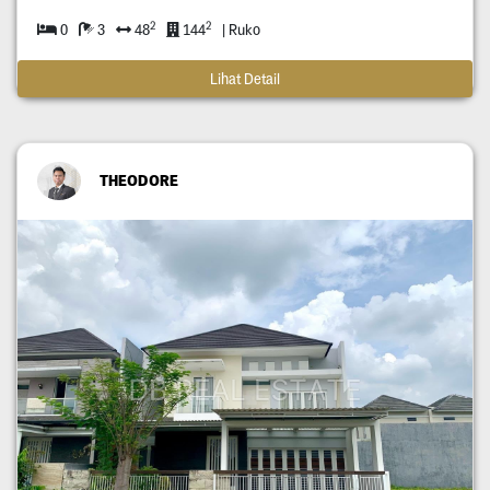
2
2
0
3
48
144
| Ruko
Lihat Detail
THEODORE