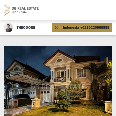
THEODORE
Indonesia +6285225968888