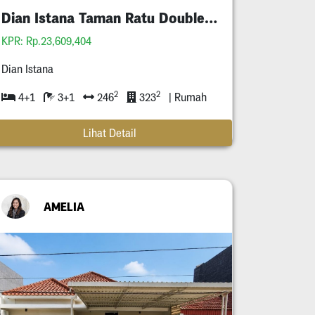
Dian Istana Taman Ratu Double Way
KPR: Rp.23,609,404
Dian Istana
2
2
4+1
3+1
246
323
| Rumah
Lihat Detail
AMELIA