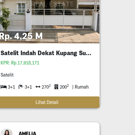
Rp. 4,25 M
Satelit Indah Dekat Kupang Sukomanunggal
KPR: Rp.17,918,171
Satelit
2
2
3+1
3+1
270
200
| Rumah
Lihat Detail
AMELIA