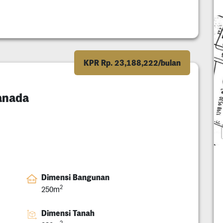
KPR Rp. 23,188,222/bulan
anada
Dimensi Bangunan
2
250m
Dimensi Tanah
2