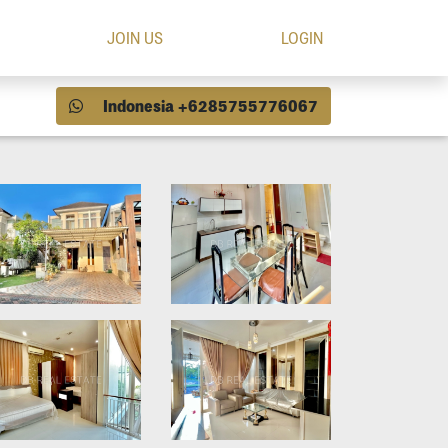
JOIN US
LOGIN
Indonesia +6285755776067