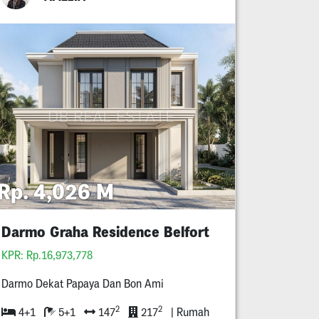
Rp. 4,026 M
Darmo Graha Residence Belfort
KPR: Rp.16,973,778
Darmo Dekat Papaya Dan Bon Ami
2
2
4+1
5+1
147
217
| Rumah