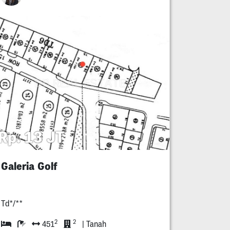
Rp. 13 JT
Galeria Golf
Td*/**
2
2
451
| Tanah