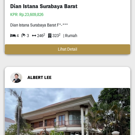
Dian Istana Surabaya Barat
KPR: Rp.23,609,826
Dian Istana Surabaya Barat F*-***
2
2
4
3
246
323
| Rumah
Lihat Detail
ALBERT LEE