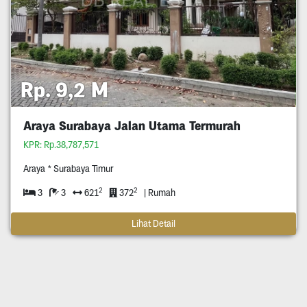
Rp. 9,2 M
Araya Surabaya Jalan Utama Termurah
KPR: Rp.38,787,571
Araya * Surabaya Timur
2
2
3
3
621
372
| Rumah
Lihat Detail