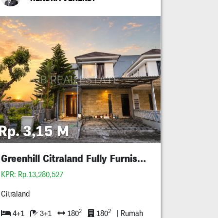
Rp. 3,15 M
Greenhill Citraland Fully Furnished
KPR: Rp.13,280,527
Citraland
2
2
4+1
3+1
180
180
| Rumah