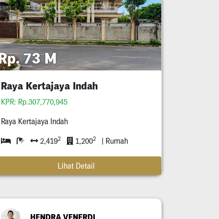
Rp. 73 M
Raya Kertajaya Indah
KPR: Rp.307,770,945
Raya Kertajaya Indah
2
2
2,419
1,200
| Rumah
Lihat Detail
HENDRA VENERDI