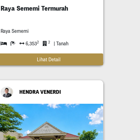
Raya Sememi Termurah
Raya Sememi
2
2
6,353
| Tanah
Lihat Detail
HENDRA VENERDI