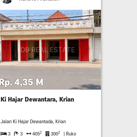
Rp. 4,35 M
Ki Hajar Dewantara, Krian
Jalan Ki Hajar Dewantada, Krian
2
2
3
3
405
300
| Ruko