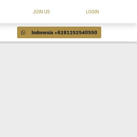
JOIN US
LOGIN
Indonesia +6281252540550