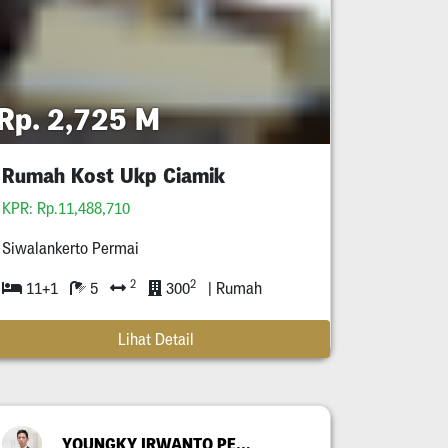
Rp. 2,725 M
Rumah Kost Ukp Ciamik
KPR: Rp.11,488,710
Siwalankerto Permai
2
2
11+1
5
300
| Rumah
Lihat Detail
YOUNGKY IRWANTO PERMANA