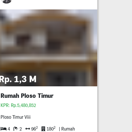
Rp. 1,3 M
Rumah Ploso Timur
KPR: Rp.5,480,852
Ploso Timur Viii
2
2
4
2
96
180
| Rumah