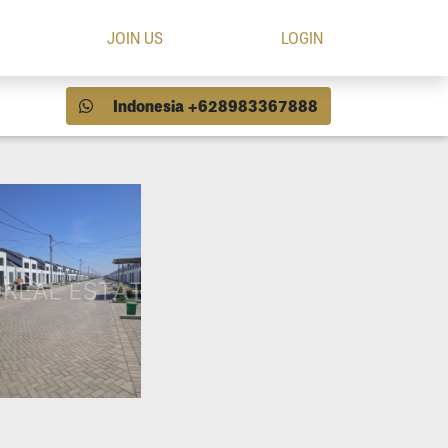
JOIN US
LOGIN
Indonesia +628983367888