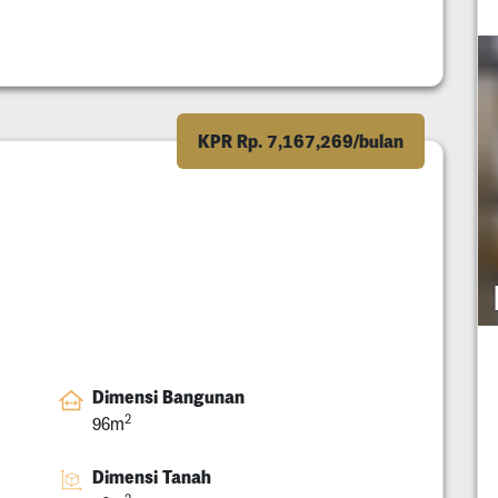
KPR Rp. 7,167,269/bulan
Dimensi Bangunan
2
96m
Dimensi Tanah