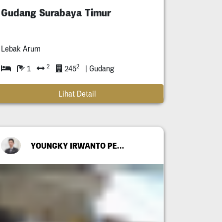
Gudang Surabaya Timur
Lebak Arum
2
2
1
245
| Gudang
Lihat Detail
YOUNGKY IRWANTO PERMANA