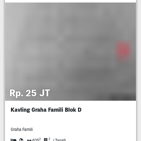
Rp. 25 JT
Kavling Graha Famili Blok D
Graha Famili
2
2
625
| Tanah