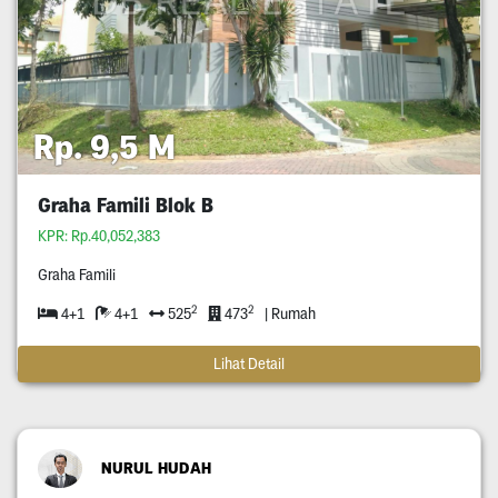
Rp. 9,5 M
Graha Famili Blok B
KPR: Rp.40,052,383
Graha Famili
2
2
4+1
4+1
525
473
| Rumah
Lihat Detail
NURUL HUDAH