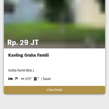
Rp. 29 JT
Kavling Graha Famili
Graha Famili Blok L
2
2
375
| Tanah
Lihat Detail