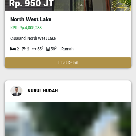
Rp. 950 JT
North West Lake
KPR: Rp.4,005,238
Citraland, North West Lake
2
2
2
2
55
56
| Rumah
Lihat Detail
NURUL HUDAH