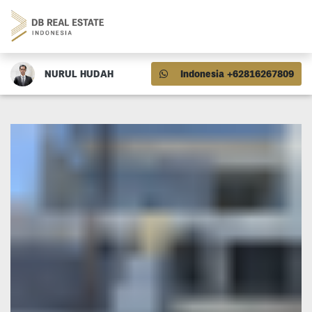
NURUL HUDAH
Indonesia +62816267809