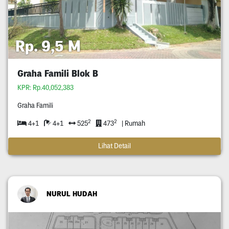
Rp. 9,5 M
Graha Famili Blok B
KPR: Rp.40,052,383
Graha Famili
2
2
4+1
4+1
525
473
| Rumah
Lihat Detail
NURUL HUDAH