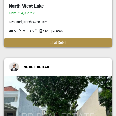
North West Lake
KPR: Rp.4,005,238
Citraland, North West Lake
2
2
2
2
55
56
| Rumah
Lihat Detail
NURUL HUDAH