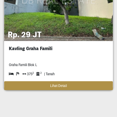
Rp. 29 JT
Kavling Graha Famili
Graha Famili Blok L
2
2
375
| Tanah
Lihat Detail