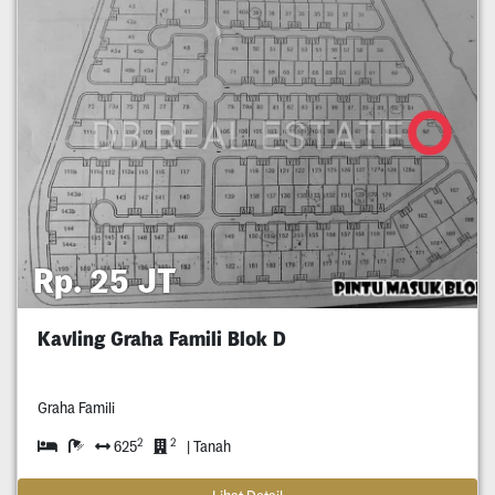
Rp. 25 JT
Kavling Graha Famili Blok D
Graha Famili
2
2
625
| Tanah