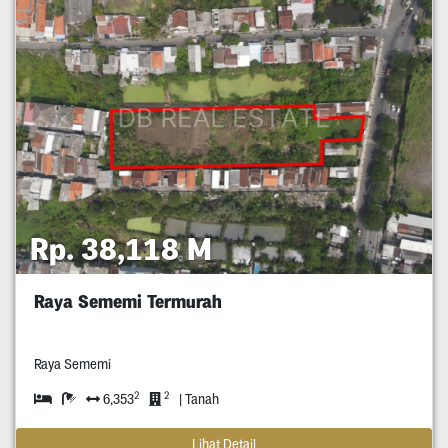
Rp. 38,118 M
Raya Sememi Termurah
Raya Sememi
2
2
6,353
| Tanah
Lihat Detail