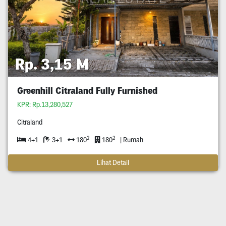
Rp. 3,15 M
Greenhill Citraland Fully Furnished
KPR: Rp.13,280,527
Citraland
2
2
4+1
3+1
180
180
| Rumah
Lihat Detail