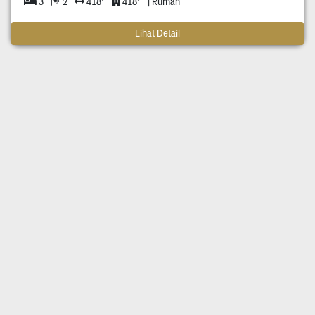
3
2
418
418
| Rumah
Lihat Detail