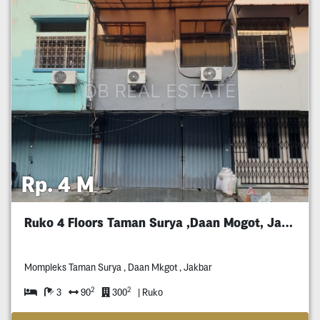
Rp. 4 M
Ruko 4 Floors Taman Surya ,Daan Mogot, Jakbar
Mompleks Taman Surya , Daan Mkgot , Jakbar
2
2
3
90
300
| Ruko