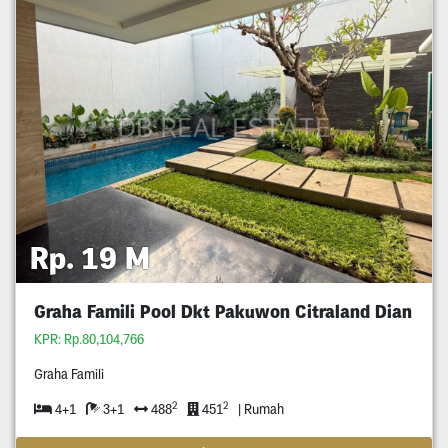
Rp. 19 M
Graha Famili Pool Dkt Pakuwon Citraland Dian
KPR: Rp.80,104,766
Graha Famili
2
2
4+1
3+1
488
451
| Rumah