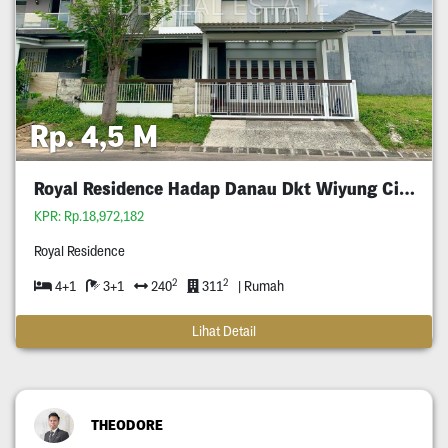
Rp. 4,5 M
Royal Residence Hadap Danau Dkt Wiyung Citraland
KPR: Rp.18,972,182
Royal Residence
2
2
4+1
3+1
240
311
| Rumah
Lihat Detail
THEODORE