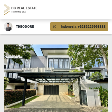
THEODORE
Indonesia +6285225968888