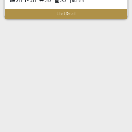
3+1
4+1
250
280
| Rumah
Lihat Detail