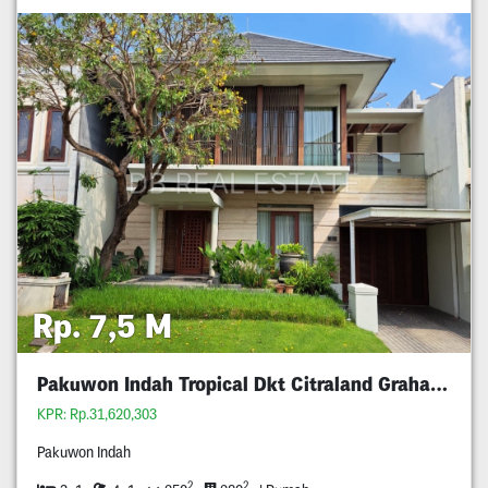
Rp. 7,5 M
Pakuwon Indah Tropical Dkt Citraland Graha Wiyung
KPR: Rp.31,620,303
Pakuwon Indah
2
2