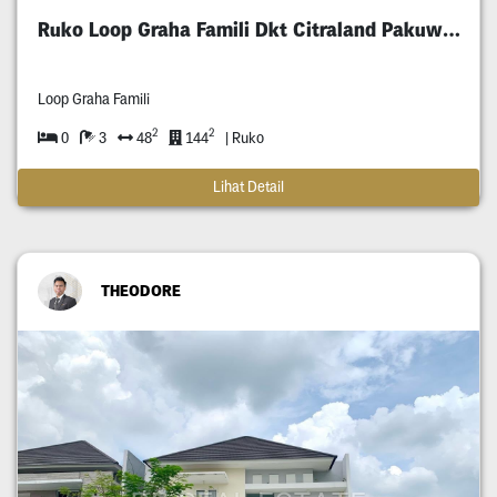
Ruko Loop Graha Famili Dkt Citraland Pakuwon
Loop Graha Famili
2
2
0
3
48
144
| Ruko
Lihat Detail
THEODORE