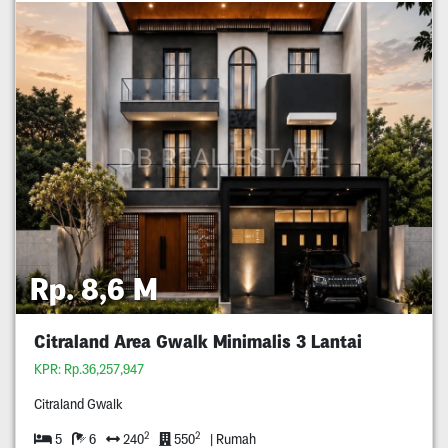
Rp. 8,6 M
Citraland Area Gwalk Minimalis 3 Lantai
KPR: Rp.36,257,947
Citraland Gwalk
2
2
5
6
240
550
| Rumah