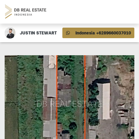
JUSTIN STEWART
Indonesia +6289660037010