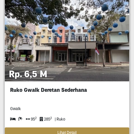
Rp. 6,5 M
Ruko Gwalk Deretan Sederhana
Gwalk
2
2
95
285
| Ruko
Lihat Detail