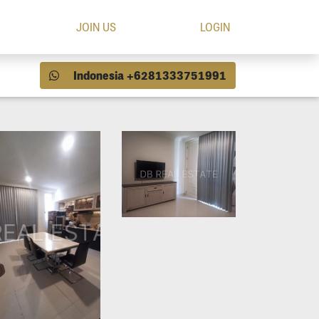
JOIN US
LOGIN
Indonesia +6281333751991