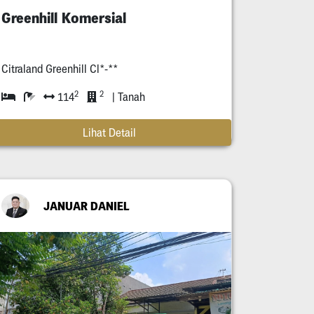
Greenhill Komersial
Citraland Greenhill Cl*-**
2
2
114
| Tanah
Lihat Detail
JANUAR DANIEL