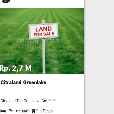
Rp. 2,7 M
Citraland Greenlake
Citraland The Greenlake Cm**-**
2
2
304
| Tanah