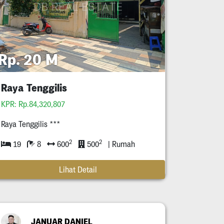
Rp. 20 M
Raya Tenggilis
KPR: Rp.84,320,807
Raya Tenggilis ***
2
2
19
8
600
500
| Rumah
Lihat Detail
JANUAR DANIEL