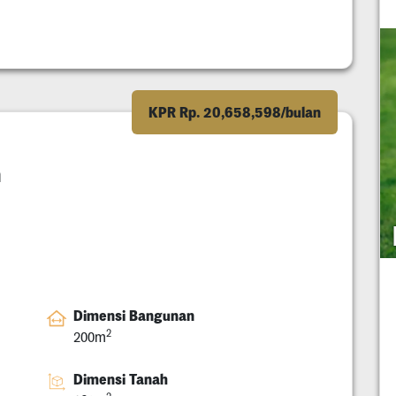
KPR Rp. 20,658,598/bulan
h
Dimensi Bangunan
2
200m
Dimensi Tanah