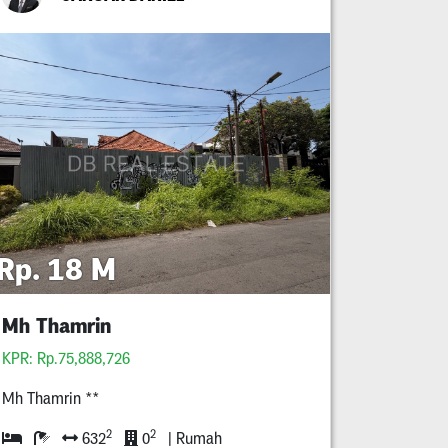
Rp. 18 M
Mh Thamrin
KPR: Rp.75,888,726
Mh Thamrin **
2
2
632
0
| Rumah