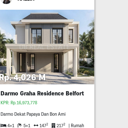
Rp. 4,026 M
Darmo Graha Residence Belfort
KPR: Rp.16,973,778
Darmo Dekat Papaya Dan Bon Ami
2
2
4+1
5+1
147
217
| Rumah