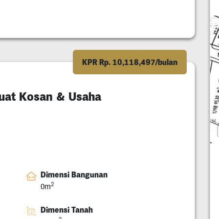
KPR Rp. 10,118,497/bulan
Buat Kosan & Usaha
Dimensi Bangunan
2
0m
Dimensi Tanah