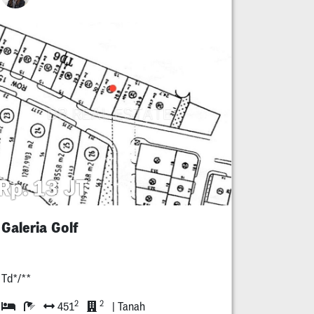
Rp. 13 JT
Galeria Golf
Td*/**
2
2
451
| Tanah