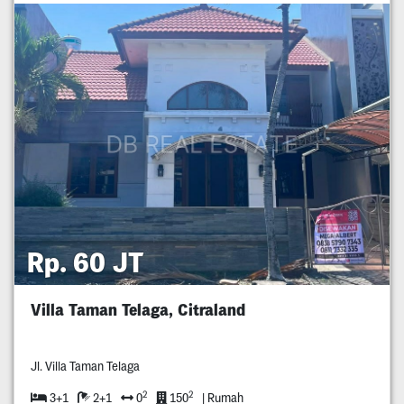
Rp. 60 JT
Villa Taman Telaga, Citraland
Jl. Villa Taman Telaga
2
2
3+1
2+1
0
150
| Rumah