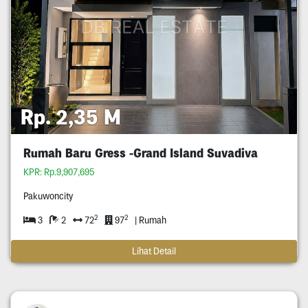
Rp. 2,35 M
Rumah Baru Gress -Grand Island Suvadiva
KPR: Rp.9,907,695
Pakuwoncity
2
2
3
2
72
97
| Rumah
Lihat Detail