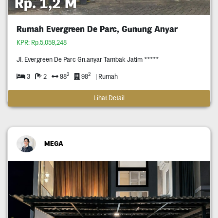
Rp. 1,2 M
Rumah Evergreen De Parc, Gunung Anyar
KPR: Rp.5,059,248
Jl. Evergreen De Parc Gn.anyar Tambak Jatim *****
2
2
3
2
98
98
| Rumah
Lihat Detail
MEGA