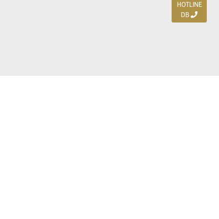
HOTLINE
DB
Jl. Dharmahusada Indah Timur 15 / Blok V 305,
Surabaya 60115
Ph. (031) 5954103
Ph. 085 111 3 9595 0
Royal Residence BS 07 / 23-25, Surabaya 60222