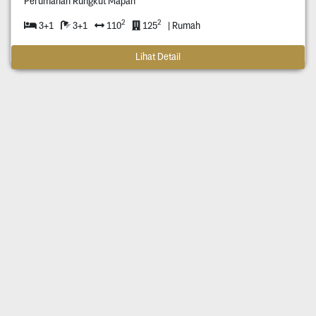
Perumahan Rungkut Mapan
2
2
3+1
3+1
110
125
| Rumah
Lihat Detail