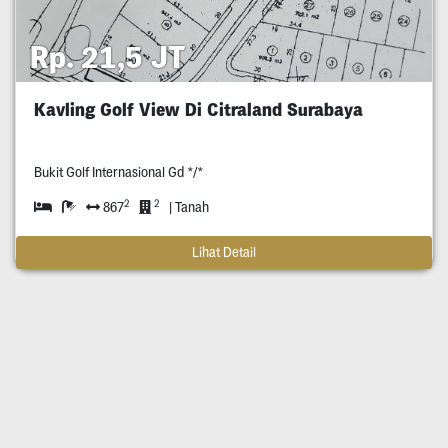
Rp. 21,5 JT
Kavling Golf View Di Citraland Surabaya
Bukit Golf Internasional Gd */*
2
2
867
| Tanah
Lihat Detail