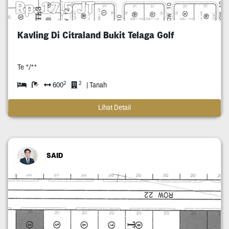
Rp. 17,5 JT
Kavling Di Citraland Bukit Telaga Golf
Te */**
2
2
600
| Tanah
Lihat Detail
SAID