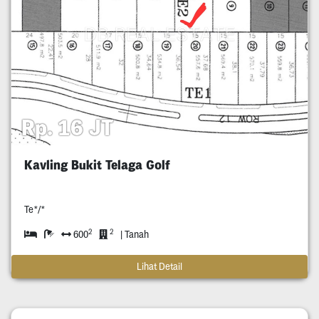
Rp. 16 JT
Kavling Bukit Telaga Golf
Te*/*
2
2
600
| Tanah
Lihat Detail