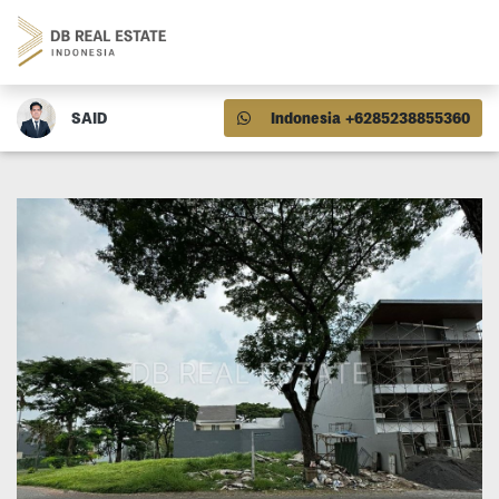
SAID
Indonesia +6285238855360