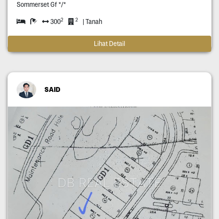
Sommerset Gf */*
2
2
300
| Tanah
Lihat Detail
SAID