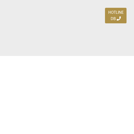
HOTLINE
DB
Jl. Dharmahusada Indah Timur 15 / Blok V 305,
Surabaya 60115
Ph. (031) 5954103
Ph. 085 111 3 9595 0