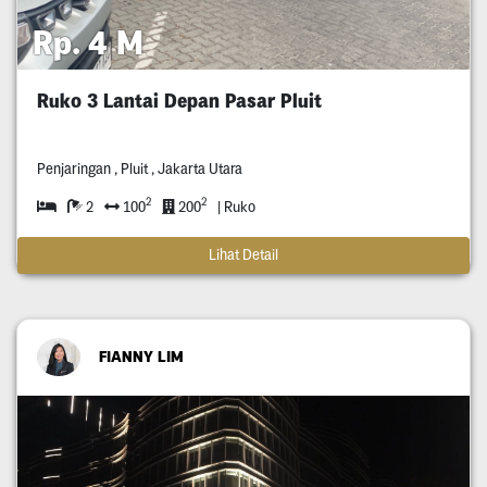
Rp. 4 M
Ruko 3 Lantai Depan Pasar Pluit
Penjaringan , Pluit , Jakarta Utara
2
2
2
100
200
| Ruko
Lihat Detail
FIANNY LIM