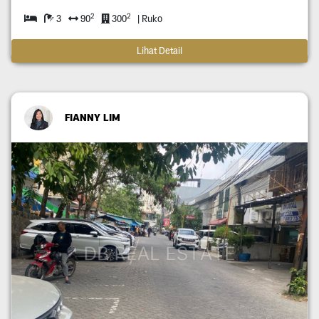
2
2
3
90
300
| Ruko
Lihat Detail
FIANNY LIM