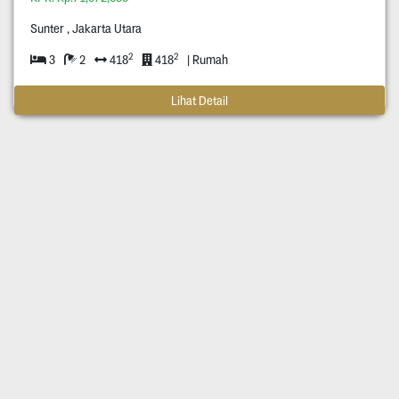
Sunter , Jakarta Utara
2
2
3
2
418
418
| Rumah
Lihat Detail