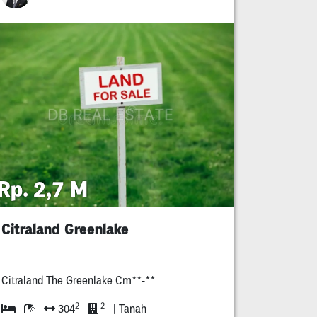
Rp. 2,7 M
Citraland Greenlake
Citraland The Greenlake Cm**-**
2
2
304
| Tanah