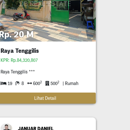
Rp. 20 M
Raya Tenggilis
KPR: Rp.84,320,807
Raya Tenggilis ***
2
2
19
8
600
500
| Rumah
Lihat Detail
JANUAR DANIEL