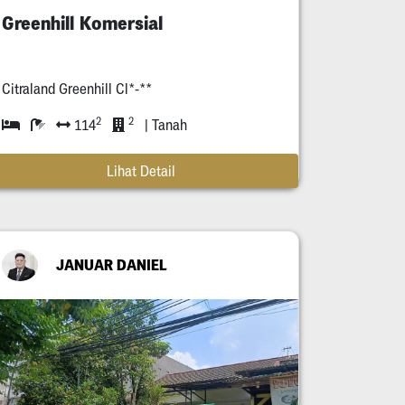
Greenhill Komersial
Citraland Greenhill Cl*-**
2
2
114
| Tanah
Lihat Detail
JANUAR DANIEL