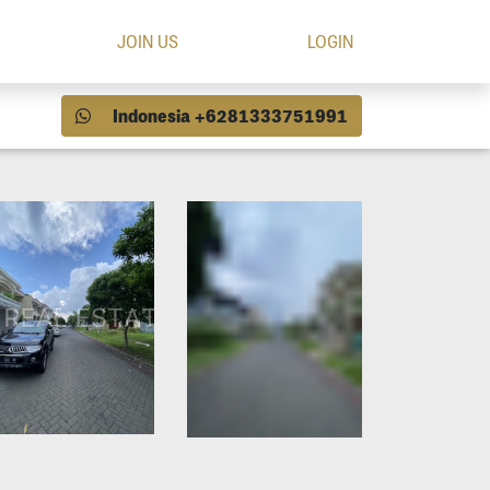
JOIN US
LOGIN
Indonesia +6281333751991