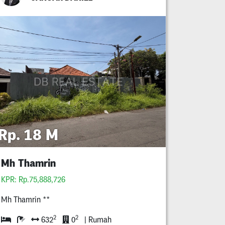
Rp. 18 M
Mh Thamrin
KPR: Rp.75,888,726
Mh Thamrin **
2
2
632
0
| Rumah