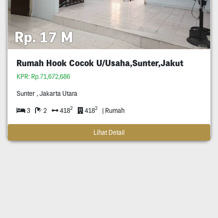
Rp. 17 M
Rumah Hook Cocok U/Usaha,Sunter,Jakut
KPR: Rp.71,672,686
Sunter , Jakarta Utara
2
2
3
2
418
418
| Rumah
Lihat Detail