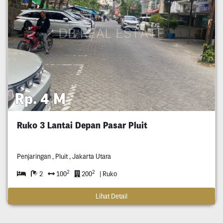
Rp. 4 M
Ruko 3 Lantai Depan Pasar Pluit
Penjaringan , Pluit , Jakarta Utara
2
2
2
100
200
| Ruko
Lihat Detail