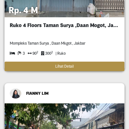
Rp. 4 M
Ruko 4 Floors Taman Surya ,Daan Mogot, Jakbar
Mompleks Taman Surya , Daan Mkgot , Jakbar
2
2
3
90
300
| Ruko
Lihat Detail
FIANNY LIM