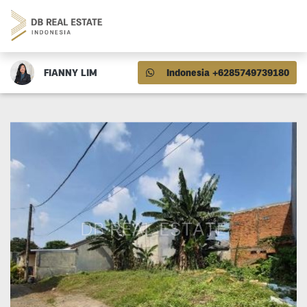
FIANNY LIM
Indonesia +6285749739180