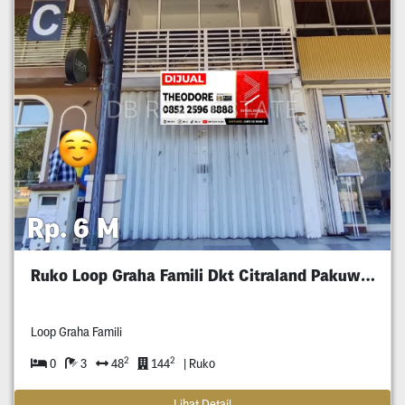
Rp. 6 M
Ruko Loop Graha Famili Dkt Citraland Pakuwon
Loop Graha Famili
2
2
0
3
48
144
| Ruko
Lihat Detail