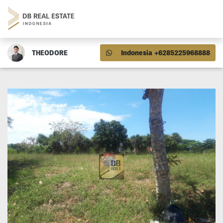
THEODORE
Indonesia +6285225968888