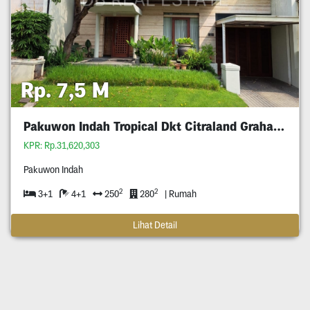
Rp. 7,5 M
Pakuwon Indah Tropical Dkt Citraland Graha Wiyung
KPR: Rp.31,620,303
Pakuwon Indah
2
2
3+1
4+1
250
280
| Rumah
Lihat Detail