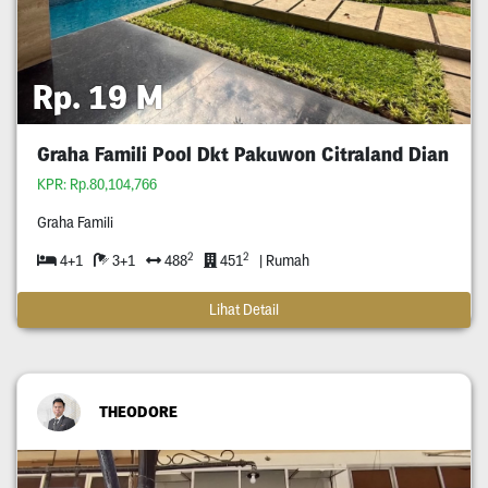
Rp. 19 M
Graha Famili Pool Dkt Pakuwon Citraland Dian
KPR: Rp.80,104,766
Graha Famili
2
2
4+1
3+1
488
451
| Rumah
Lihat Detail
THEODORE