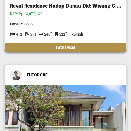
Royal Residence Hadap Danau Dkt Wiyung Citraland
KPR: Rp.18,972,182
Royal Residence
2
2
4+1
3+1
240
311
| Rumah
Lihat Detail
THEODORE