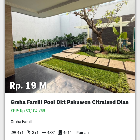
Rp. 19 M
Graha Famili Pool Dkt Pakuwon Citraland Dian
KPR: Rp.80,104,766
Graha Famili
2
2
4+1
3+1
488
451
| Rumah