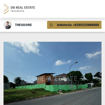
THEODORE
Indonesia +6285225968888