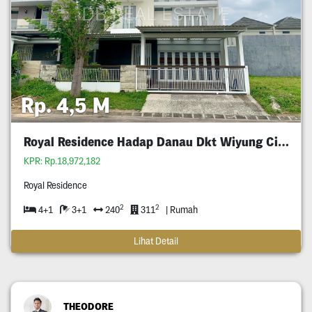
Rp. 4,5 M
Royal Residence Hadap Danau Dkt Wiyung Citraland
KPR: Rp.18,972,182
Royal Residence
2
2
4+1
3+1
240
311
| Rumah
Lihat Detail
THEODORE