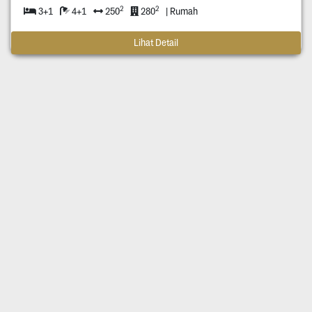
2
2
3+1
4+1
250
280
| Rumah
Lihat Detail