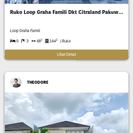
Ruko Loop Graha Famili Dkt Citraland Pakuwon
Loop Graha Famili
2
2
0
3
48
144
| Ruko
Lihat Detail
THEODORE