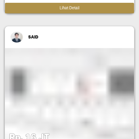
Lihat Detail
SAID
Rp. 16 JT