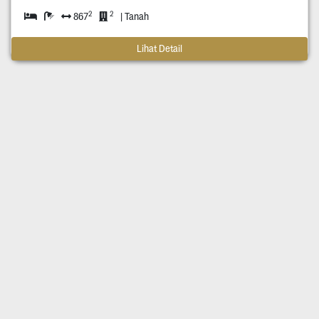
2
2
867
| Tanah
Lihat Detail