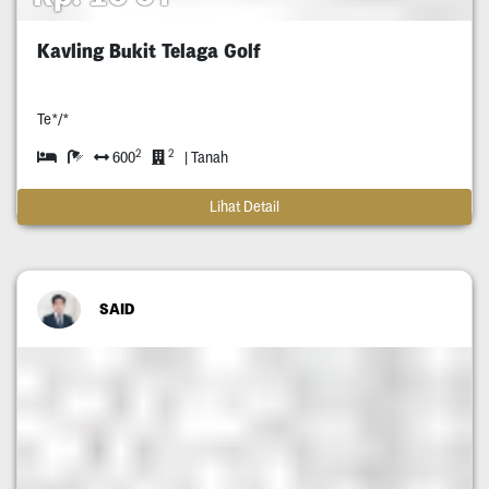
Kavling Bukit Telaga Golf
Te*/*
2
2
600
| Tanah
Lihat Detail
SAID