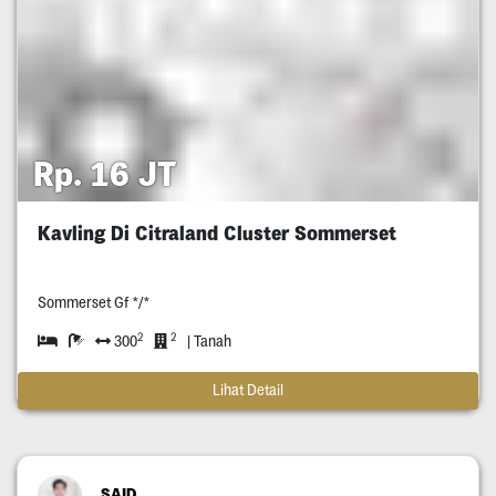
Rp. 16 JT
Kavling Di Citraland Cluster Sommerset
Sommerset Gf */*
2
2
300
| Tanah
Lihat Detail
SAID