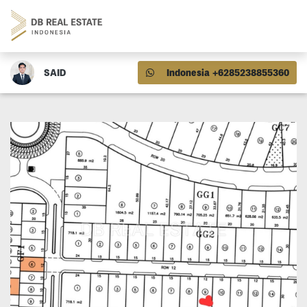
SAID
Indonesia +6285238855360