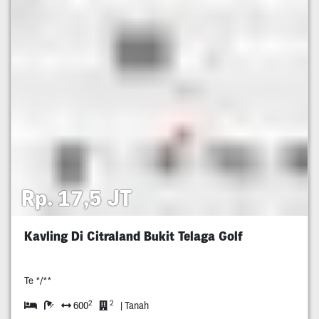
Rp. 17,5 JT
Kavling Di Citraland Bukit Telaga Golf
Te */**
2
2
600
| Tanah