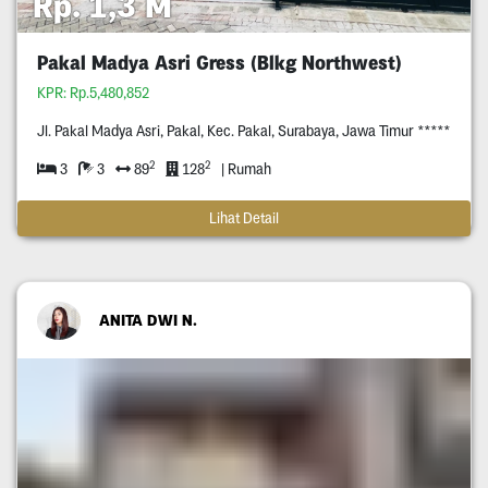
Rp. 1,3 M
Pakal Madya Asri Gress (Blkg Northwest)
KPR: Rp.5,480,852
Jl. Pakal Madya Asri, Pakal, Kec. Pakal, Surabaya, Jawa Timur *****
2
2
3
3
89
128
| Rumah
Lihat Detail
ANITA DWI N.