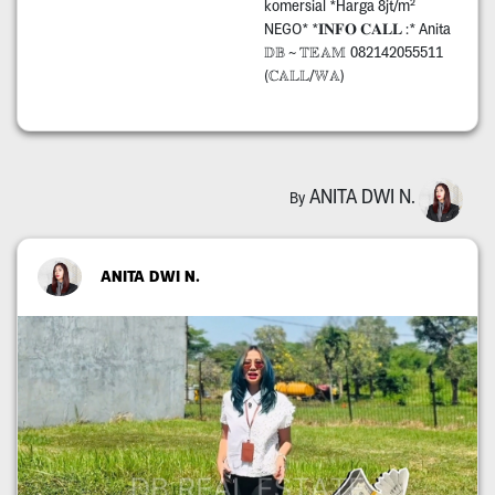
komersial *Harga 8jt/m²
NEGO* *𝐈𝐍𝐅𝐎 𝐂𝐀𝐋𝐋 :* Anita
𝔻𝔹 ~ 𝕋𝔼𝔸𝕄 082142055511
(ℂ𝔸𝕃𝕃/𝕎𝔸)
ANITA DWI N.
By
ANITA DWI N.