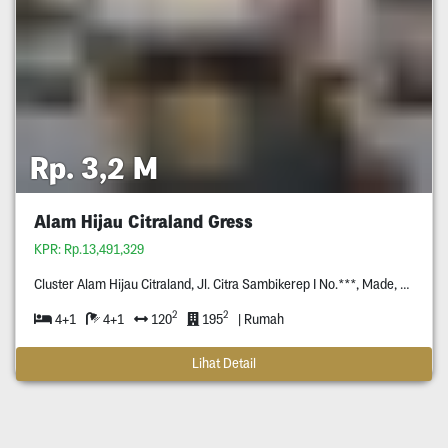
Rp. 3,2 M
Alam Hijau Citraland Gress
KPR: Rp.13,491,329
Cluster Alam Hijau Citraland, Jl. Citra Sambikerep I No.***, Made, Kec. Sambikerep, Surabaya, Jawa Timur *****.
2
2
4+1
4+1
120
195
| Rumah
Lihat Detail