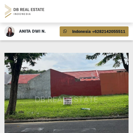
ANITA DWI N.
Indonesia +6282142055511