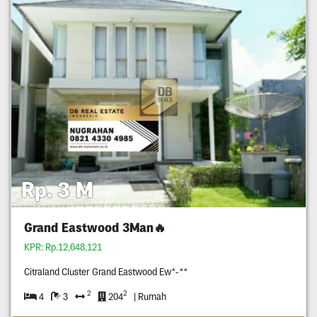
Rp. 3 M
Grand Eastwood 3Man🔥
KPR: Rp.12,648,121
Citraland Cluster Grand Eastwood Ew*-**
2
2
4
3
204
| Rumah