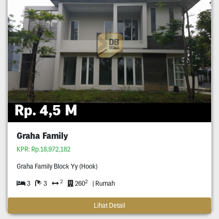
Rp. 4,5 M
Graha Family
KPR: Rp.18,972,182
Graha Family Block Yy (Hook)
2
2
3
3
260
| Rumah
Lihat Detail