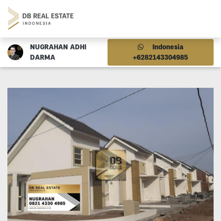
NUGRAHAN ADHI
Indonesia
DARMA
+6282143304985