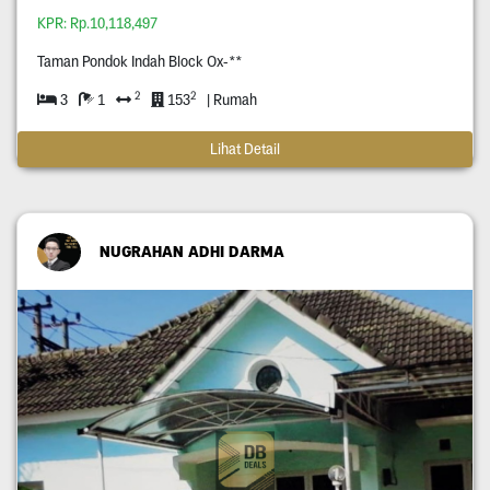
KPR: Rp.10,118,497
Taman Pondok Indah Block Ox-**
2
2
3
1
153
| Rumah
Lihat Detail
NUGRAHAN ADHI DARMA