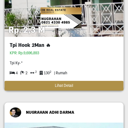
Rp. 2,3 M
Tpi Hook 2Man 🔥
KPR: Rp.9,696,893
Tpi Ky-*
2
2
4
2
130
| Rumah
Lihat Detail
NUGRAHAN ADHI DARMA