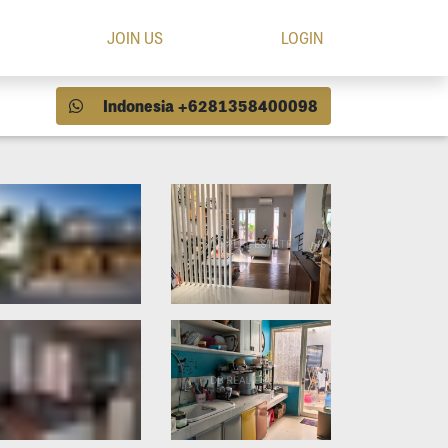
JOIN US
LOGIN
Indonesia +6281358400098