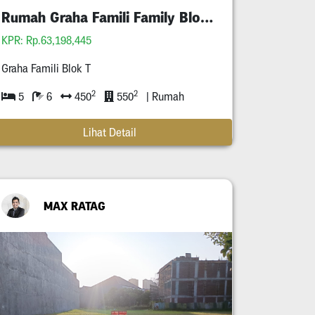
Rumah Graha Famili Family Blok T
KPR: Rp.63,198,445
Graha Famili Blok T
2
2
5
6
450
550
| Rumah
Lihat Detail
MAX RATAG