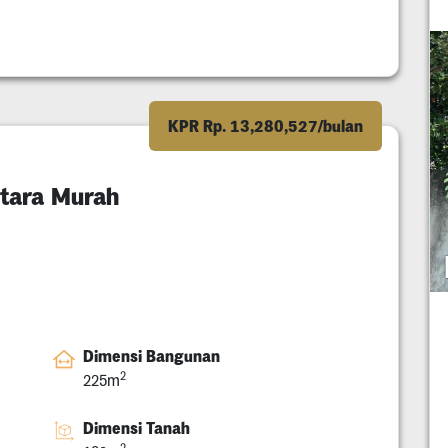
KPR Rp. 13,280,527/bulan
Utara Murah
Dimensi Bangunan
2
225m
Dimensi Tanah
2