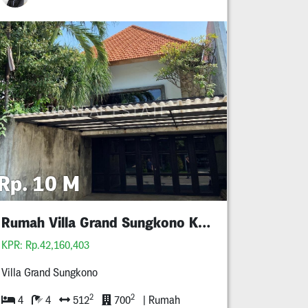
Rp. 10 M
Rumah Villa Grand Sungkono Kupang Pakis
KPR: Rp.42,160,403
Villa Grand Sungkono
2
2
4
4
512
700
| Rumah