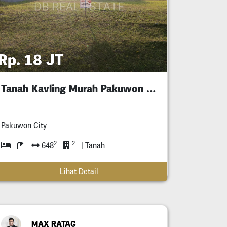
Rp. 18 JT
Tanah Kavling Murah Pakuwon City Luar Cluster
Pakuwon City
2
2
648
| Tanah
Lihat Detail
MAX RATAG