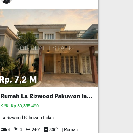
Rp. 7,2 M
Rumah La Rizwood Pakuwon Indah Bisa Kpr
KPR: Rp.30,355,490
La Rizwood Pakuwon Indah
2
2
4
4
240
300
| Rumah