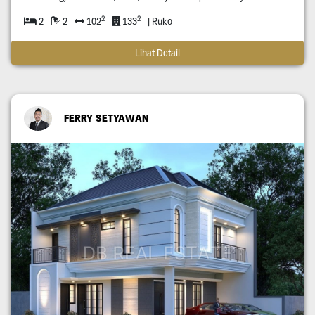
2
2
2
2
102
133
| Ruko
Lihat Detail
FERRY SETYAWAN