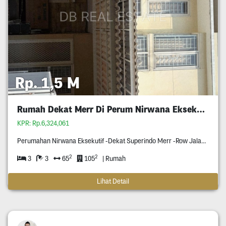
Rp. 1,5 M
Rumah Dekat Merr Di Perum Nirwana Eksekutif
KPR: Rp.6,324,061
Perumahan Nirwana Eksekutif -Dekat Superindo Merr -Row Jalan Tiga Mobil -Rumahnya Di Blok Terdepan Perumahan Nirwana Eksekutif -Rumahnya Bangunan Tahun Dua Ribu Delapan Belas -Pagar Otomatis Pakai Remote -Surat Shm -Hadap Timur
2
2
3
3
65
105
| Rumah
Lihat Detail