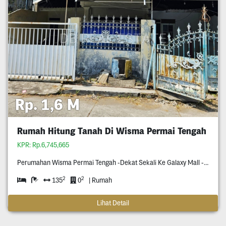
Rp. 1,6 M
Rumah Hitung Tanah Di Wisma Permai Tengah
KPR: Rp.6,745,665
Perumahan Wisma Permai Tengah -Dekat Sekali Ke Galaxy Mall -Dekat Kampus C Unair -Surat Shm -Row Jalan Dua Setengah Mobil -Hadap Utara
2
2
135
0
| Rumah
Lihat Detail