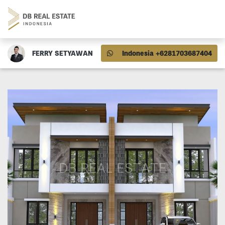
FERRY SETYAWAN
Indonesia +6281703687404