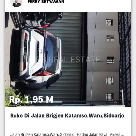
FERRY SETYAWAN
Rp. 1,95 M
Ruko Di Jalan Brigjen Katamso,Waru,Sidoarjo
Jalan Brigjen Katamso,Waru,Sidoarjo -Hadap Jalan Raya -Akses Bisa Dilewati Container -Disekitaran Situ Banyak Pabrik Pabrik -Dekat Exit Tol