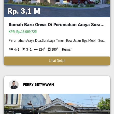
Rp. 3,1 M
Rumah Baru Gress Di Perumahan Araya Surabaya
KPR: Rp.13,069,725
Perumahan Araya Dua,Surabaya Timur -Row Jalan Tiga Mobil -Surat Shm -Hook (Hadap Selatan & Barat)
2
2
4+1
3+1
124
180
| Rumah
Lihat Detail
FERRY SETYAWAN