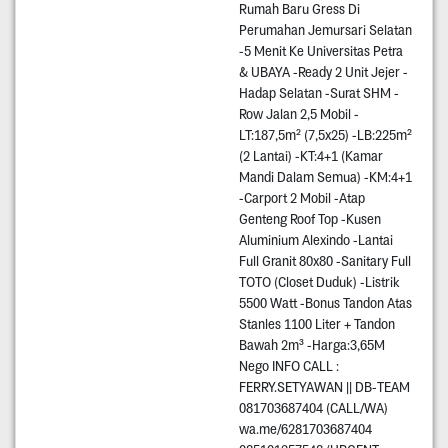
Rumah Baru Gress Di
Perumahan Jemursari Selatan
-5 Menit Ke Universitas Petra
& UBAYA -Ready 2 Unit Jejer -
Hadap Selatan -Surat SHM -
Row Jalan 2,5 Mobil -
LT:187,5m² (7,5x25) -LB:225m²
(2 Lantai) -KT:4+1 (Kamar
Mandi Dalam Semua) -KM:4+1
-Carport 2 Mobil -Atap
Genteng Roof Top -Kusen
Aluminium Alexindo -Lantai
Full Granit 80x80 -Sanitary Full
TOTO (Closet Duduk) -Listrik
5500 Watt -Bonus Tandon Atas
Stanles 1100 Liter + Tandon
Bawah 2m³ -Harga:3,65M
Nego INFO CALL :
FERRY.SETYAWAN || DB-TEAM
081703687404 (CALL/WA)
wa.me/6281703687404