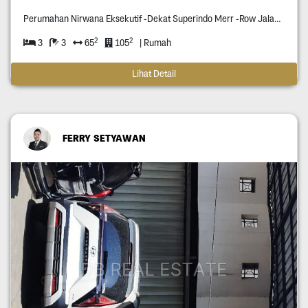
Perumahan Nirwana Eksekutif -Dekat Superindo Merr -Row Jalan Tiga Mobil -Rumahnya Di Blok Terdepan Perumahan Nirwana Eksekutif -Rumahnya Bangunan Tahun Dua Ribu Delapan Belas -Pagar Otomatis Pakai Remote -Surat Shm -Hadap Timur
2
2
3
3
65
105
| Rumah
Lihat Detail
FERRY SETYAWAN