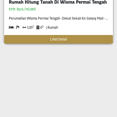
Rumah Hitung Tanah Di Wisma Permai Tengah
KPR: Rp.6,745,665
Perumahan Wisma Permai Tengah -Dekat Sekali Ke Galaxy Mall -Dekat Kampus C Unair -Surat Shm -Row Jalan Dua Setengah Mobil -Hadap Utara
2
2
135
0
| Rumah
Lihat Detail