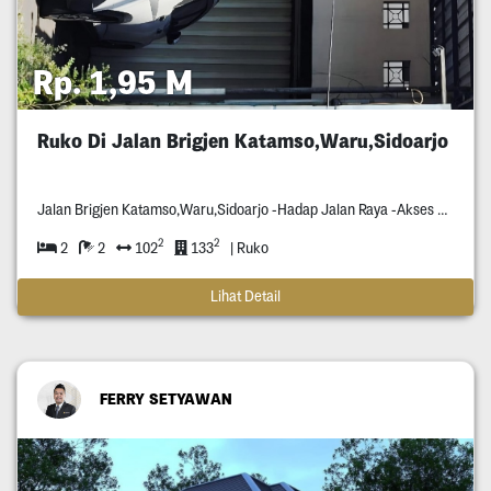
Rp. 1,95 M
Ruko Di Jalan Brigjen Katamso,Waru,Sidoarjo
Jalan Brigjen Katamso,Waru,Sidoarjo -Hadap Jalan Raya -Akses Bisa Dilewati Container -Disekitaran Situ Banyak Pabrik Pabrik -Dekat Exit Tol
2
2
2
2
102
133
| Ruko
Lihat Detail
FERRY SETYAWAN