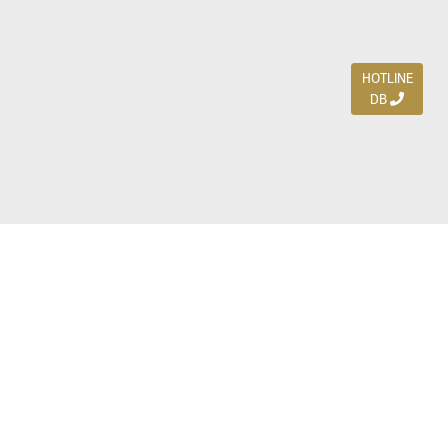
HOTLINE
DB
Jl. Dharmahusada Indah Timur 15 / Blok V 305,
Surabaya 60115
Ph. (031) 5954103