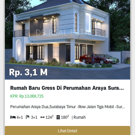
Rp. 3,1 M
Rumah Baru Gress Di Perumahan Araya Surabaya
KPR: Rp.13,069,725
Perumahan Araya Dua,Surabaya Timur -Row Jalan Tiga Mobil -Surat Shm -Hook (Hadap Selatan & Barat)
2
2
4+1
3+1
124
180
| Rumah
Lihat Detail