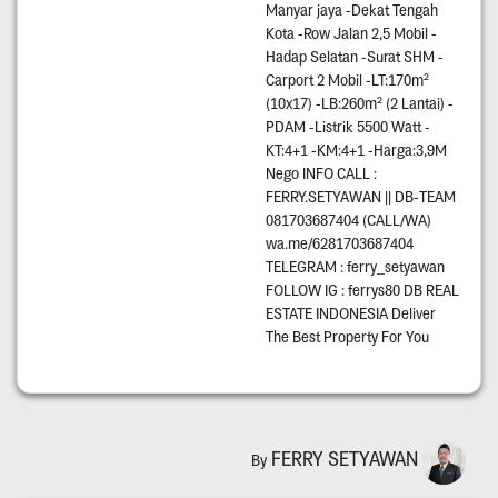
Manyar jaya -Dekat Tengah
Kota -Row Jalan 2,5 Mobil -
Hadap Selatan -Surat SHM -
Carport 2 Mobil -LT:170m²
(10x17) -LB:260m² (2 Lantai) -
PDAM -Listrik 5500 Watt -
KT:4+1 -KM:4+1 -Harga:3,9M
Nego INFO CALL :
FERRY.SETYAWAN || DB-TEAM
081703687404 (CALL/WA)
wa.me/6281703687404
TELEGRAM : ferry_setyawan
FOLLOW IG : ferrys80 DB REAL
ESTATE INDONESIA Deliver
The Best Property For You
FERRY SETYAWAN
By