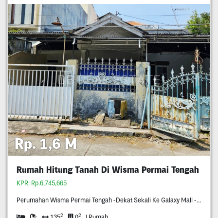
Rp. 1,6 M
Rumah Hitung Tanah Di Wisma Permai Tengah
KPR: Rp.6,745,665
Perumahan Wisma Permai Tengah -Dekat Sekali Ke Galaxy Mall -Dekat Kampus C Unair -Surat Shm -Row Jalan Dua Setengah Mobil -Hadap Utara
2
2
135
0
| Rumah