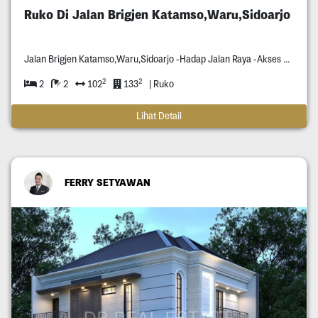
Ruko Di Jalan Brigjen Katamso,Waru,Sidoarjo
Jalan Brigjen Katamso,Waru,Sidoarjo -Hadap Jalan Raya -Akses Bisa Dilewati Container -Disekitaran Situ Banyak Pabrik Pabrik -Dekat Exit Tol
2
2
2
2
102
133
| Ruko
Lihat Detail
FERRY SETYAWAN