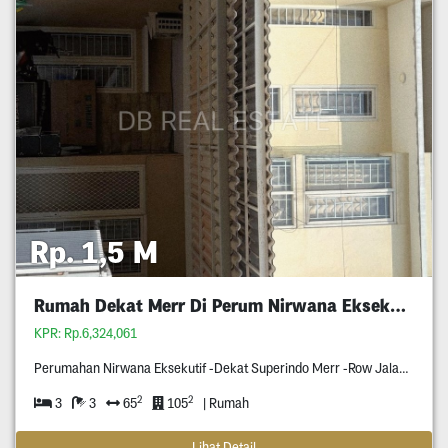
Rp. 1,5 M
Rumah Dekat Merr Di Perum Nirwana Eksekutif
KPR: Rp.6,324,061
Perumahan Nirwana Eksekutif -Dekat Superindo Merr -Row Jalan Tiga Mobil -Rumahnya Di Blok Terdepan Perumahan Nirwana Eksekutif -Rumahnya Bangunan Tahun Dua Ribu Delapan Belas -Pagar Otomatis Pakai Remote -Surat Shm -Hadap Timur
2
2
3
3
65
105
| Rumah
Lihat Detail