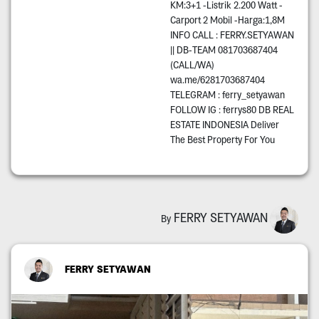
KM:3+1 -Listrik 2.200 Watt -
Carport 2 Mobil -Harga:1,8M
INFO CALL : FERRY.SETYAWAN
|| DB-TEAM 081703687404
(CALL/WA)
wa.me/6281703687404
TELEGRAM : ferry_setyawan
FOLLOW IG : ferrys80 DB REAL
ESTATE INDONESIA Deliver
The Best Property For You
FERRY SETYAWAN
By
FERRY SETYAWAN