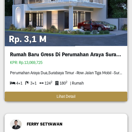
Rp. 3,1 M
Rumah Baru Gress Di Perumahan Araya Surabaya
KPR: Rp.13,069,725
Perumahan Araya Dua,Surabaya Timur -Row Jalan Tiga Mobil -Surat Shm -Hook (Hadap Selatan & Barat)
2
2
4+1
3+1
124
180
| Rumah
Lihat Detail
FERRY SETYAWAN