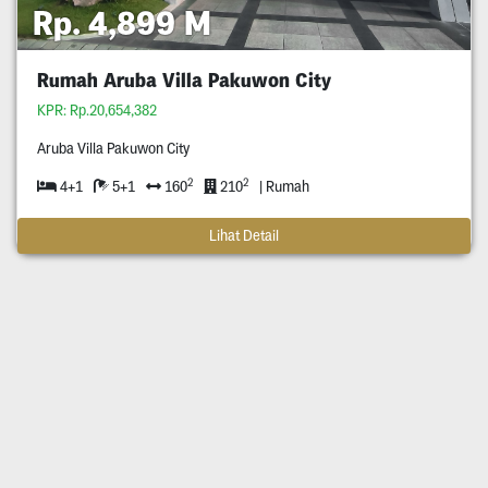
Rp. 4,899 M
Rumah Aruba Villa Pakuwon City
KPR: Rp.20,654,382
Aruba Villa Pakuwon City
2
2
4+1
5+1
160
210
| Rumah
Lihat Detail