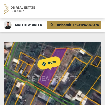
MATTHEW ARLEN
Indonesia +6281252078375