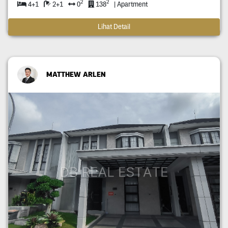
2
2
4+1
2+1
0
138
| Apartment
Lihat Detail
MATTHEW ARLEN