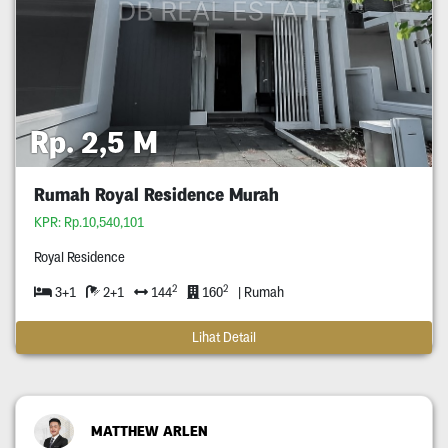
Rp. 2,5 M
Rumah Royal Residence Murah
KPR: Rp.10,540,101
Royal Residence
2
2
3+1
2+1
144
160
| Rumah
Lihat Detail
MATTHEW ARLEN