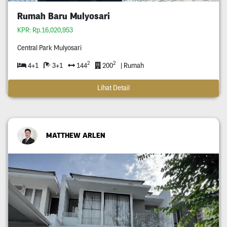
Rumah Baru Mulyosari
KPR: Rp.16,020,953
Central Park Mulyosari
2
2
4+1
3+1
144
200
| Rumah
Lihat Detail
MATTHEW ARLEN