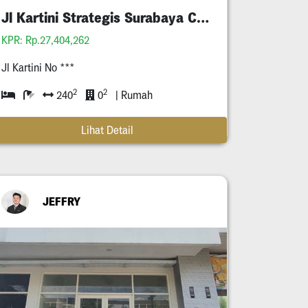
Jl Kartini Strategis Surabaya Cocok Untuk Komersil
KPR: Rp.27,404,262
Jl Kartini No ***
2
2
240
0
| Rumah
Lihat Detail
JEFFRY