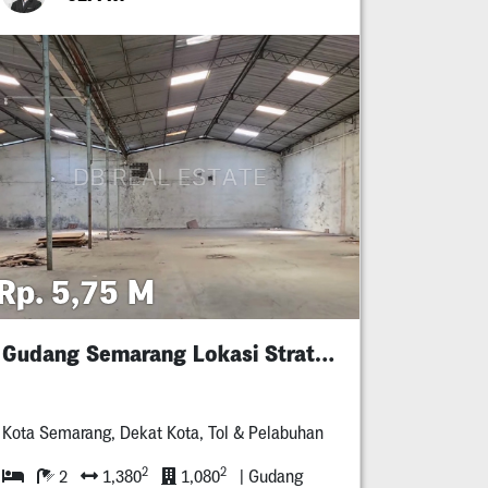
Rp. 5,75 M
Gudang Semarang Lokasi Strategis Dekat Tol
Kota Semarang, Dekat Kota, Tol & Pelabuhan
2
2
2
1,380
1,080
| Gudang