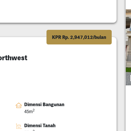
KPR Rp. 2,947,012/bulan
orthwest
Dimensi Bangunan
2
45m
Dimensi Tanah