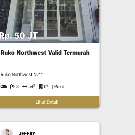
Rp. 50 JT
Ruko Northwest Valid Termurah
Ruko Northwest Nv**
2
2
3
54
0
| Ruko
Lihat Detail
JEFFRY