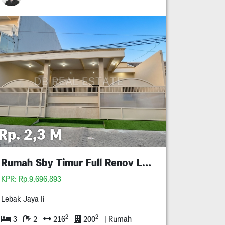
Rp. 2,3 M
Rumah Sby Timur Full Renov Lebar 12 Meter
KPR: Rp.9,696,893
Lebak Jaya Ii
2
2
3
2
216
200
| Rumah