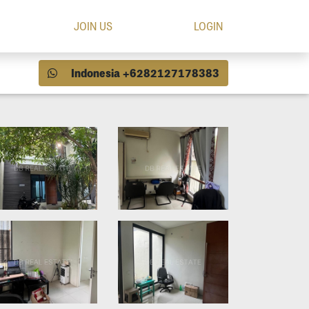
JOIN US
LOGIN
Indonesia +6282127178383