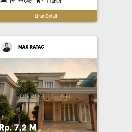
648
| Tanah
Lihat Detail
MAX RATAG
Rp. 7,2 M