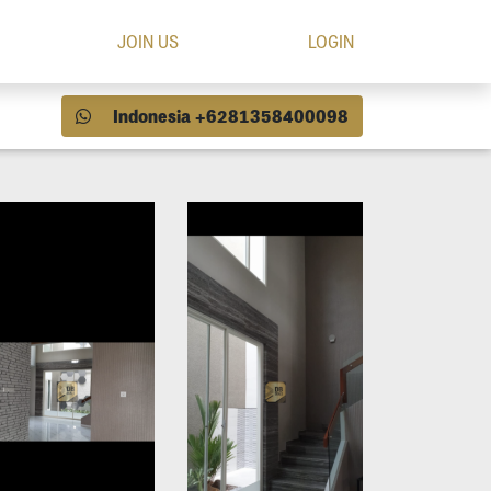
JOIN US
LOGIN
Indonesia +6281358400098