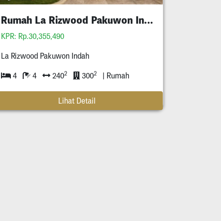
Rumah La Rizwood Pakuwon Indah Bisa Kpr
KPR: Rp.30,355,490
La Rizwood Pakuwon Indah
2
2
4
4
240
300
| Rumah
Lihat Detail