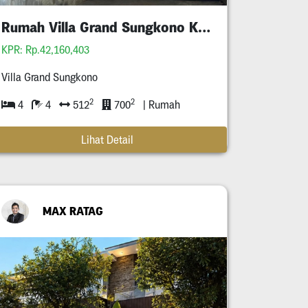
Rumah Villa Grand Sungkono Kupang Pakis
KPR: Rp.42,160,403
Villa Grand Sungkono
2
2
4
4
512
700
| Rumah
Lihat Detail
MAX RATAG