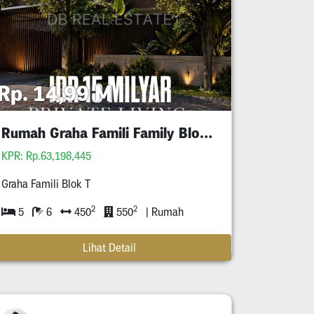
Rp. 14,99 M
Rumah Graha Famili Family Blok T
KPR: Rp.63,198,445
Graha Famili Blok T
2
2
5
6
450
550
| Rumah
Lihat Detail