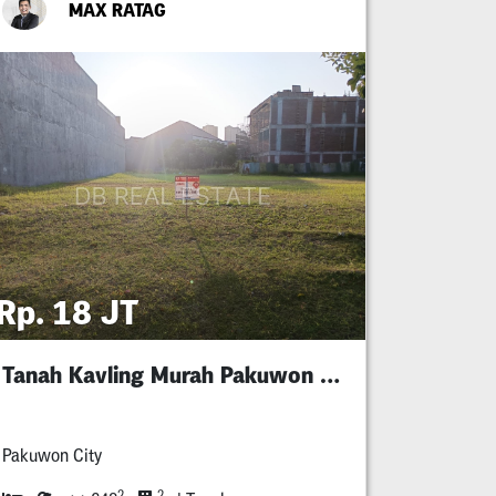
MAX RATAG
Rp. 18 JT
Tanah Kavling Murah Pakuwon City Luar Cluster
Pakuwon City
2
2