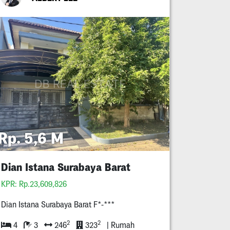
Rp. 5,6 M
Dian Istana Surabaya Barat
KPR: Rp.23,609,826
Dian Istana Surabaya Barat F*-***
2
2
4
3
246
323
| Rumah