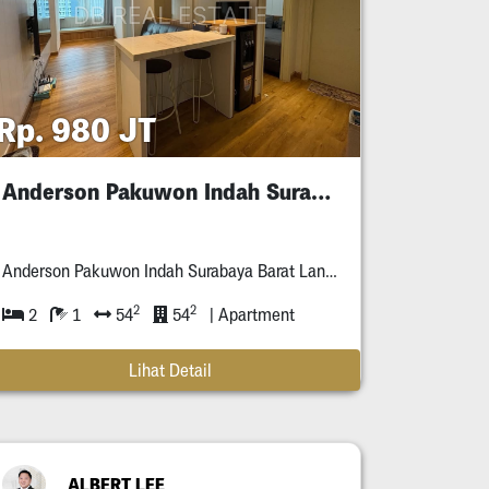
Rp. 980 JT
Anderson Pakuwon Indah Surabaya Murah
Anderson Pakuwon Indah Surabaya Barat Lantai **
2
2
2
1
54
54
| Apartment
Lihat Detail
ALBERT LEE