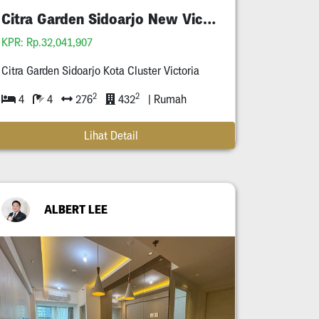
Citra Garden Sidoarjo New Victoria
KPR: Rp.32,041,907
Citra Garden Sidoarjo Kota Cluster Victoria
2
2
4
4
276
432
| Rumah
Lihat Detail
ALBERT LEE