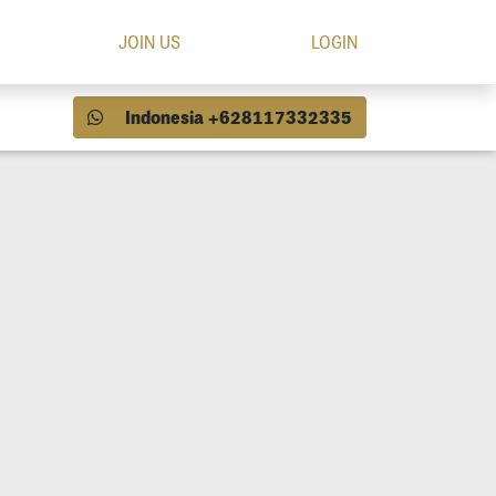
JOIN US
LOGIN
Indonesia +628117332335