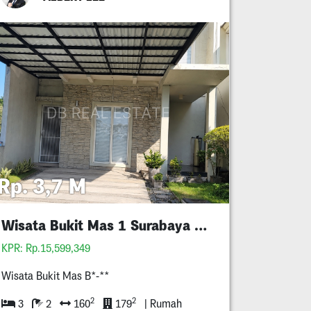
Rp. 3,7 M
Wisata Bukit Mas 1 Surabaya Barat
KPR: Rp.15,599,349
Wisata Bukit Mas B*-**
2
2
3
2
160
179
| Rumah