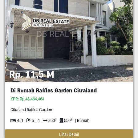
Rp. 11,5 M
Di Rumah Raffles Garden Citraland
KPR: Rp.48,484,464
Citraland Raffles Garden
2
2
4+1
5 + 1
350
550
| Rumah
Lihat Detail