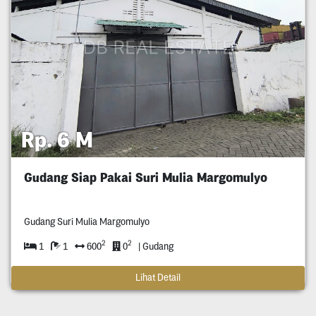
Rp. 6 M
Gudang Siap Pakai Suri Mulia Margomulyo
Gudang Suri Mulia Margomulyo
2
2
1
1
600
0
| Gudang
Lihat Detail