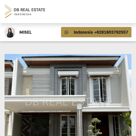
MISEL
Indonesia +6281803792557