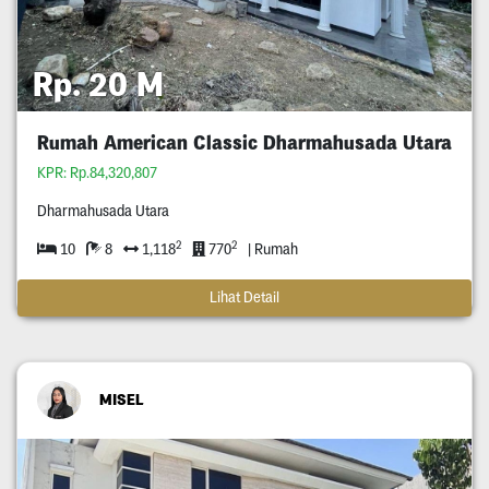
Rp. 20 M
Rumah American Classic Dharmahusada Utara
KPR: Rp.84,320,807
Dharmahusada Utara
2
2
10
8
1,118
770
| Rumah
Lihat Detail
MISEL