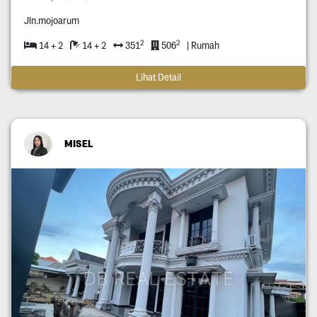
Jln.mojoarum
2
2
14 + 2
14 + 2
351
506
| Rumah
Lihat Detail
MISEL