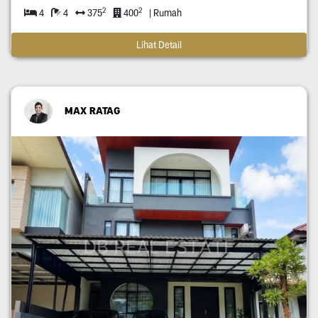
2
2
4
4
375
400
| Rumah
Lihat Detail
MAX RATAG