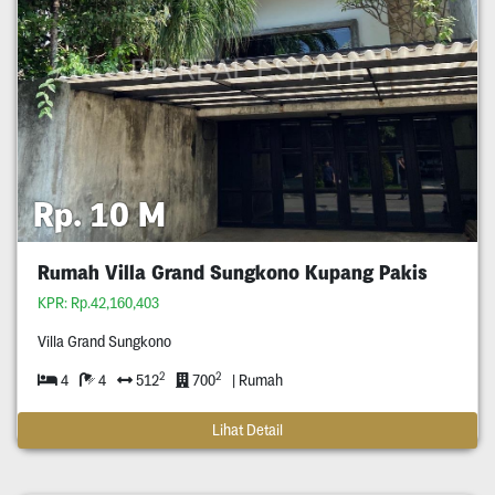
Rp. 10 M
Rumah Villa Grand Sungkono Kupang Pakis
KPR: Rp.42,160,403
Villa Grand Sungkono
2
2
4
4
512
700
| Rumah
Lihat Detail