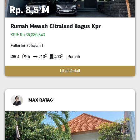
Rp. 8,5 M
Rumah Mewah Citraland Bagus Kpr
KPR: Rp.35,836,343
Fullerton Citraland
2
2
4
5
210
400
| Rumah
Lihat Detail
MAX RATAG