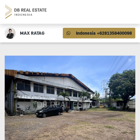
MAX RATAG
Indonesia +6281358400098