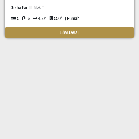
Graha Famili Blok T
2
2
5
6
450
550
| Rumah
Lihat Detail