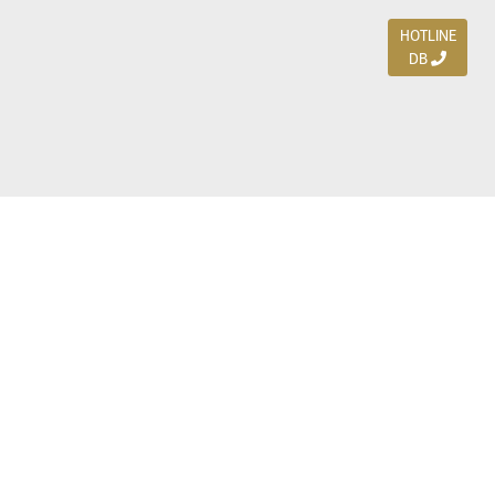
HOTLINE
DB
Jl. Dharmahusada Indah Timur 15 / Blok V 305,
Surabaya 60115
Ph. (031) 5954103
Ph. 085 111 3 9595 0